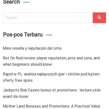
Search
Search
Search
for:
Pos-pos Terbaru
Mino reseña y reputación del sitio
Bet On Red review: player reputation, pros and cons, and
what beginners should know
Rapid w PL: analiza najlepszych gier i slotów pod kątem
oferty free spins
Jackpots Bob Casino bonus et promotions : lecture utile
avant de miser
Mother Land Bonuses and Promotions: A Practical Value