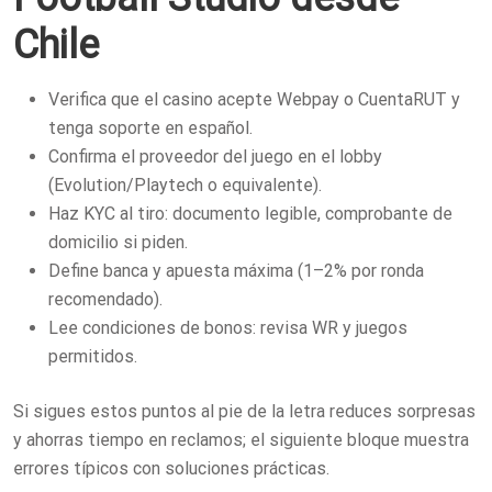
Chile
Verifica que el casino acepte Webpay o CuentaRUT y
tenga soporte en español.
Confirma el proveedor del juego en el lobby
(Evolution/Playtech o equivalente).
Haz KYC al tiro: documento legible, comprobante de
domicilio si piden.
Define banca y apuesta máxima (1–2% por ronda
recomendado).
Lee condiciones de bonos: revisa WR y juegos
permitidos.
Si sigues estos puntos al pie de la letra reduces sorpresas
y ahorras tiempo en reclamos; el siguiente bloque muestra
errores típicos con soluciones prácticas.