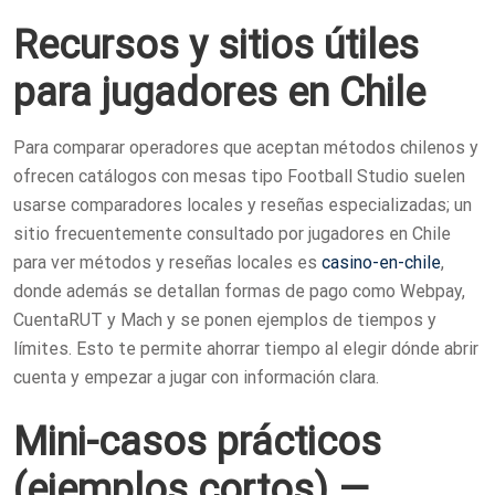
Recursos y sitios útiles
para jugadores en Chile
Para comparar operadores que aceptan métodos chilenos y
ofrecen catálogos con mesas tipo Football Studio suelen
usarse comparadores locales y reseñas especializadas; un
sitio frecuentemente consultado por jugadores en Chile
para ver métodos y reseñas locales es
casino-en-chile
,
donde además se detallan formas de pago como Webpay,
CuentaRUT y Mach y se ponen ejemplos de tiempos y
límites. Esto te permite ahorrar tiempo al elegir dónde abrir
cuenta y empezar a jugar con información clara.
Mini-casos prácticos
(ejemplos cortos) —