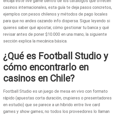
encaja este live game dentro de los catálogos que ofrecen
casinos internacionales, esta guía te deja pasos concretos,
ejemplos con pesos chilenos y métodos de pago locales
para que no andes cazando info dispersa. Sigue leyendo si
quieres saber qué apostar, cómo gestionar tu banca y qué
revisar antes de poner $10.000 en una mano; la siguiente
sección explica la mecánica básica.
¿Qué es Football Studio y
cómo encontrarlo en
casinos en Chile?
Football Studio es un juego de mesa en vivo con formato
rápido (apuestas corta duración, crupieres o presentadores
en estudio) que se parece a un híbrido entre live card
games y show games; no todos los proveedores lo llaman