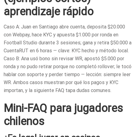
aprendizaje rápido
Caso A: Juan en Santiago abre cuenta, deposita $20.000
con Webpay, hace KYC y apuesta $1.000 por ronda en
Football Studio durante 3 sesiones; gana y retira $50.000 a
CuentaRUT en 6 horas — clave: KYC hecho y método local.
Caso B: Ana usó bono sin revisar WR, apostó $5.000 por
ronda y no pudo retirar porque no completó rollover; le tocó
hablar con soporte y perder tiempo — lección: siempre leer
WR. Ambos casos muestran por qué los pagos y KYC
importan, y la siguiente FAQ tapa dudas comunes.
Mini-FAQ para jugadores
chilenos