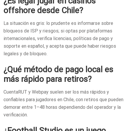
¿Es legal jugar en casinos
offshore desde Chile?
La situación es gris: lo prudente es informarse sobre
bloqueos de ISP y riesgos; si optas por plataformas
internacionales, verifica licencias, políticas de pago y
soporte en español, y acepta que puede haber riesgos
legales y de bloqueo.
¿Qué método de pago local es
más rápido para retiros?
CuentaRUT y Webpay suelen ser los más rápidos y
confiables para jugadores en Chile, con retiros que pueden
demorar entre 1–48 horas dependiendo del operador y la
verificación.
¿Football Studio es un juego