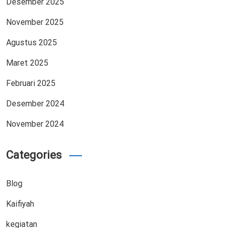
Desember 2025
November 2025
Agustus 2025
Maret 2025
Februari 2025
Desember 2024
November 2024
Categories
Blog
Kaifiyah
kegiatan