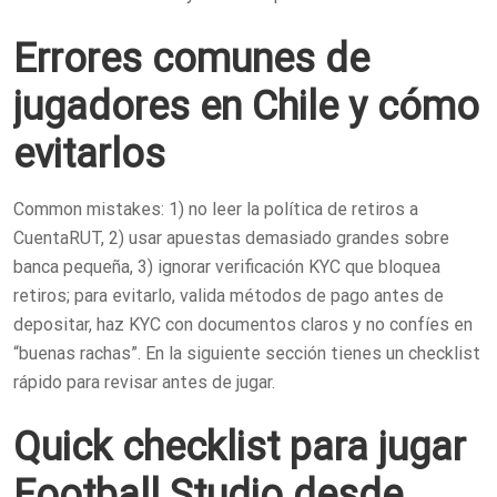
Errores comunes de
jugadores en Chile y cómo
evitarlos
Common mistakes: 1) no leer la política de retiros a
CuentaRUT, 2) usar apuestas demasiado grandes sobre
banca pequeña, 3) ignorar verificación KYC que bloquea
retiros; para evitarlo, valida métodos de pago antes de
depositar, haz KYC con documentos claros y no confíes en
“buenas rachas”. En la siguiente sección tienes un checklist
rápido para revisar antes de jugar.
Quick checklist para jugar
Football Studio desde