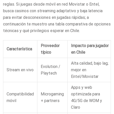
reglas. Si juegas desde móvil en red Movistar o Entel,
busca casinos con streaming adaptativo y baja latencia
para evitar desconexiones en jugadas rápidas; a
continuación te muestro una tabla comparativa de opciones
técnicas y qué privilegios esperar en Chile.
Proveedor
Impacto para jugador
Característica
típico
en Chile
Alta calidad, bajo lag;
Evolution /
Stream en vivo
mejor en
Playtech
Entel/Movistar
Apps y web
Compatibilidad
Microgaming
optimizada para
móvil
+ partners
4G/5G de WOM y
Claro