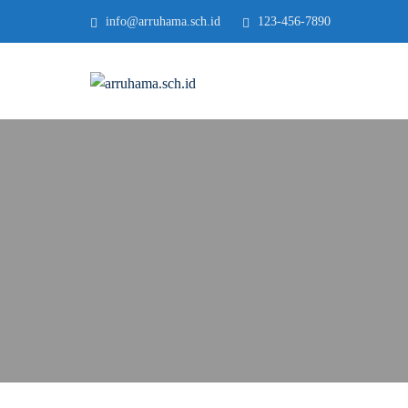
info@arruhama.sch.id
123-456-7890