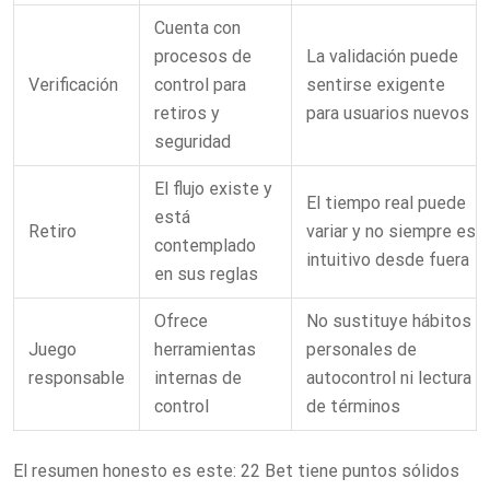
Cuenta con
procesos de
La validación puede
Verificación
control para
sentirse exigente
retiros y
para usuarios nuevos
seguridad
El flujo existe y
El tiempo real puede
está
Retiro
variar y no siempre es
contemplado
intuitivo desde fuera
en sus reglas
Ofrece
No sustituye hábitos
Juego
herramientas
personales de
responsable
internas de
autocontrol ni lectura
control
de términos
El resumen honesto es este: 22 Bet tiene puntos sólidos