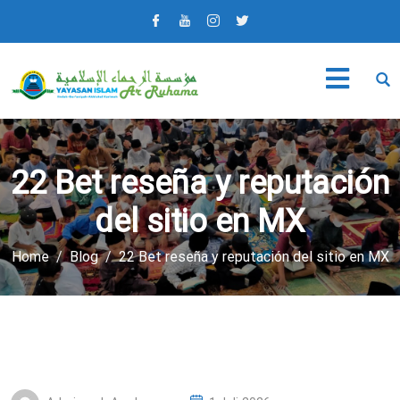
22 Bet reseña y reputación
del sitio en MX
Home
Blog
22 Bet reseña y reputación del sitio en MX