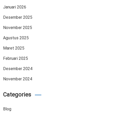
Januari 2026
Desember 2025
November 2025
Agustus 2025
Maret 2025
Februari 2025
Desember 2024
November 2024
Categories
Blog