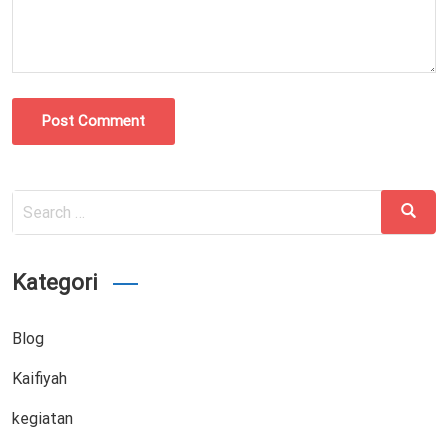
Post Comment
Search
Search
for:
Kategori
Blog
Kaifiyah
kegiatan