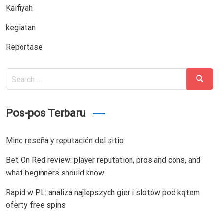
Kaifiyah
kegiatan
Reportase
Search
Search
for:
Pos-pos Terbaru
Mino reseña y reputación del sitio
Bet On Red review: player reputation, pros and cons, and
what beginners should know
Rapid w PL: analiza najlepszych gier i slotów pod kątem
oferty free spins