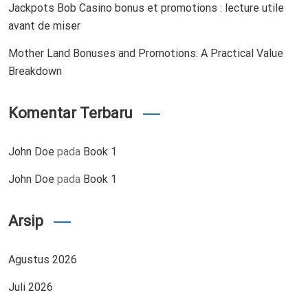
Jackpots Bob Casino bonus et promotions : lecture utile
avant de miser
Mother Land Bonuses and Promotions: A Practical Value
Breakdown
Komentar Terbaru
John Doe
pada
Book 1
John Doe
pada
Book 1
Arsip
Agustus 2026
Juli 2026