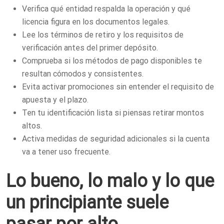
Verifica qué entidad respalda la operación y qué
licencia figura en los documentos legales.
Lee los términos de retiro y los requisitos de
verificación antes del primer depósito.
Comprueba si los métodos de pago disponibles te
resultan cómodos y consistentes.
Evita activar promociones sin entender el requisito de
apuesta y el plazo.
Ten tu identificación lista si piensas retirar montos
altos.
Activa medidas de seguridad adicionales si la cuenta
va a tener uso frecuente.
Lo bueno, lo malo y lo que
un principiante suele