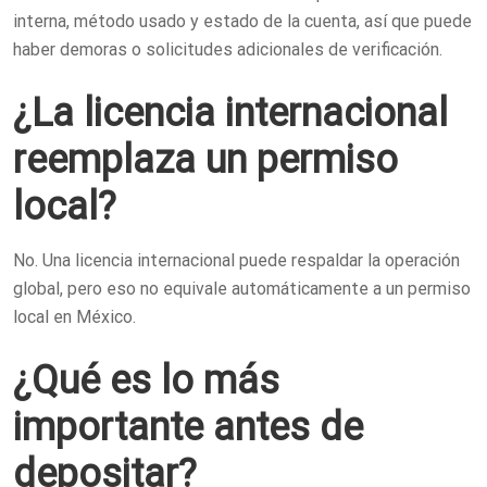
interna, método usado y estado de la cuenta, así que puede
haber demoras o solicitudes adicionales de verificación.
¿La licencia internacional
reemplaza un permiso
local?
No. Una licencia internacional puede respaldar la operación
global, pero eso no equivale automáticamente a un permiso
local en México.
¿Qué es lo más
importante antes de
depositar?