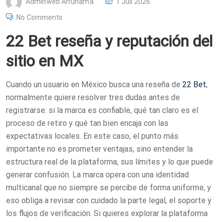
P
Adminweb Arruhama
1 Juli 2026
O
No Comments
S
22 Bet reseña y reputación del
T
E
sitio en MX
D
O
Cuando un usuario en México busca una reseña de
22 Bet
,
N
normalmente quiere resolver tres dudas antes de
registrarse: si la marca es confiable, qué tan claro es el
proceso de retiro y qué tan bien encaja con las
expectativas locales. En este caso, el punto más
importante no es prometer ventajas, sino entender la
estructura real de la plataforma, sus límites y lo que puede
generar confusión. La marca opera con una identidad
multicanal que no siempre se percibe de forma uniforme, y
eso obliga a revisar con cuidado la parte legal, el soporte y
los flujos de verificación. Si quieres explorar la plataforma