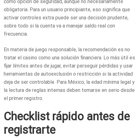
como opción de seguridad, aunque no necesariamente
obligatoria. Para un usuario principiante, eso significa que
activar controles extra puede ser una decisión prudente,
sobre todo si la cuenta va a manejar saldo real con
frecuencia.
En materia de juego responsable, la recomendación es no
tratar el casino como una solución financiera. Lo más útil es
fijar límites antes de jugar, evitar perseguir pérdidas y usar
herramientas de autoexclusión o restricción si la actividad
deja de ser controlable. Para México, la edad mínima legal y
la lectura de reglas internas deben tomarse en serio desde
el primer registro.
Checklist rápido antes de
registrarte