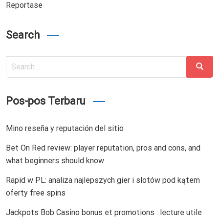
Reportase
Search
Search
Search
for:
Pos-pos Terbaru
Mino reseña y reputación del sitio
Bet On Red review: player reputation, pros and cons, and
what beginners should know
Rapid w PL: analiza najlepszych gier i slotów pod kątem
oferty free spins
Jackpots Bob Casino bonus et promotions : lecture utile