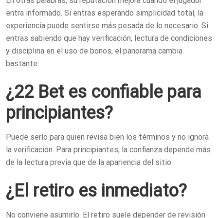
En otras palabras, su reputación mejora cuando el jugador
entra informado. Si entras esperando simplicidad total, la
experiencia puede sentirse más pesada de lo necesario. Si
entras sabiendo que hay verificación, lectura de condiciones
y disciplina en el uso de bonos, el panorama cambia
bastante.
¿22 Bet es confiable para
principiantes?
Puede serlo para quien revisa bien los términos y no ignora
la verificación. Para principiantes, la confianza depende más
de la lectura previa que de la apariencia del sitio.
¿El retiro es inmediato?
No conviene asumirlo. El retiro suele depender de revisión