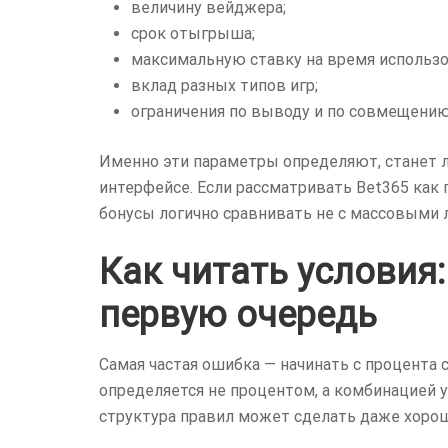
величину вейджера;
срок отыгрыша;
максимальную ставку на время использо
вклад разных типов игр;
ограничения по выводу и по совмещению
Именно эти параметры определяют, станет л
интерфейсе. Если рассматривать Bet365 как
бонусы логично сравнивать не с массовыми 
Как читать условия:
первую очередь
Самая частая ошибка — начинать с процента 
определяется не процентом, а комбинацией у
структура правил может сделать даже хорош