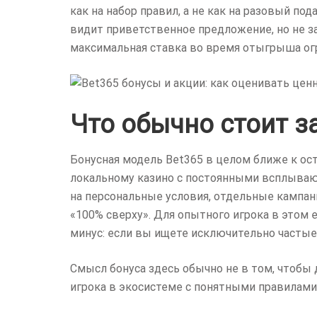
как на набор правил, а не как на разовый по
видит приветственное предложение, но не зам
максимальная ставка во время отыгрыша ог
Что обычно стоит з
Бонусная модель Bet365 в целом ближе к о
локальному казино с постоянными всплываю
на персональные условия, отдельные кампан
«100% сверху». Для опытного игрока в этом 
минус: если вы ищете исключительно часты
Смысл бонуса здесь обычно не в том, чтобы 
игрока в экосистеме с понятными правилами.