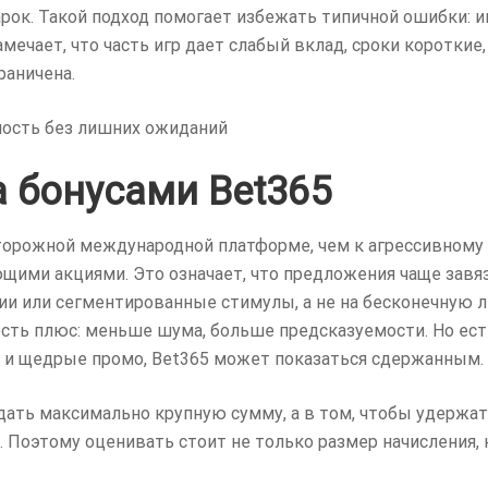
дарок. Такой подход помогает избежать типичной ошибки: и
ечает, что часть игр дает слабый вклад, сроки короткие,
раничена.
а бонусами Bet365
сторожной международной платформе, чем к агрессивному
щими акциями. Это означает, что предложения чаще завя
ии или сегментированные стимулы, а не на бесконечную 
есть плюс: меньше шума, больше предсказуемости. Но ест
е и щедрые промо, Bet365 может показаться сдержанным.
дать максимально крупную сумму, а в том, чтобы удержа
 Поэтому оценивать стоит не только размер начисления, н