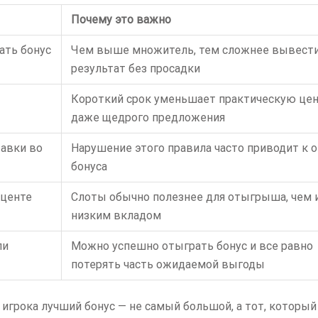
Почему это важно
ать бонус
Чем выше множитель, тем сложнее вывест
результат без просадки
Короткий срок уменьшает практическую це
даже щедрого предложения
тавки во
Нарушение этого правила часто приводит к 
бонуса
оценте
Слоты обычно полезнее для отыгрыша, чем 
низким вкладом
ли
Можно успешно отыграть бонус и все равно
потерять часть ожидаемой выгоды
 игрока лучший бонус — не самый большой, а тот, который