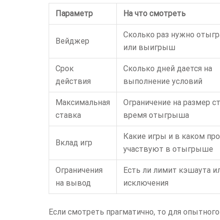
Параметр
На что смотреть
Сколько раз нужно отыгр
Вейджер
или выигрыш
Срок
Сколько дней дается на
действия
выполнение условий
Максимальная
Ограничение на размер с
ставка
время отыгрыша
Какие игры и в каком пр
Вклад игр
участвуют в отыгрыше
Ограничения
Есть ли лимит кэшаута и
на вывод
исключения
Если смотреть прагматично, то для опытного