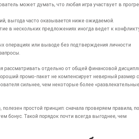
ватель может думать, что любая игра участвует в прогре
й, выгода часто оказывается ниже ожидаемой.
ие в нескольких предложениях иногда ведет к конфликт
х операциях или выводе без подтверждения личности
запросы.
зя рассматривать отдельно от общей финансовой дисципл
 хороший промо-пакет не компенсирует неверный размер с
ователя сильнее, чем некоторые более «развлекательны
, полезен простой принцип: сначала проверяем правила, п
ем бонус. Такой порядок почти всегда выгоднее, чем