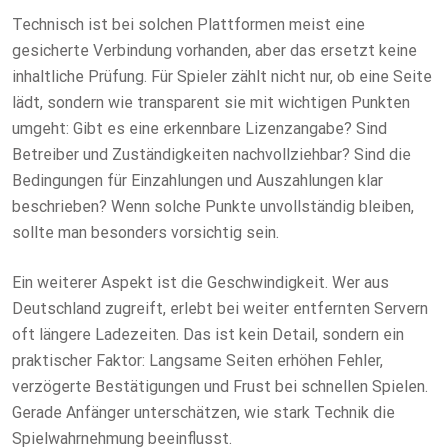
Technisch ist bei solchen Plattformen meist eine
gesicherte Verbindung vorhanden, aber das ersetzt keine
inhaltliche Prüfung. Für Spieler zählt nicht nur, ob eine Seite
lädt, sondern wie transparent sie mit wichtigen Punkten
umgeht: Gibt es eine erkennbare Lizenzangabe? Sind
Betreiber und Zuständigkeiten nachvollziehbar? Sind die
Bedingungen für Einzahlungen und Auszahlungen klar
beschrieben? Wenn solche Punkte unvollständig bleiben,
sollte man besonders vorsichtig sein.
Ein weiterer Aspekt ist die Geschwindigkeit. Wer aus
Deutschland zugreift, erlebt bei weiter entfernten Servern
oft längere Ladezeiten. Das ist kein Detail, sondern ein
praktischer Faktor: Langsame Seiten erhöhen Fehler,
verzögerte Bestätigungen und Frust bei schnellen Spielen.
Gerade Anfänger unterschätzen, wie stark Technik die
Spielwahrnehmung beeinflusst.