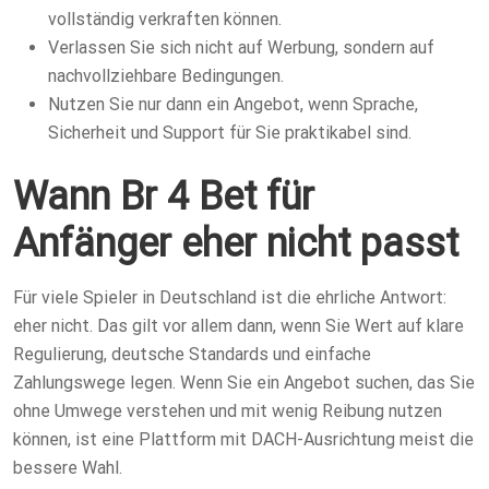
vollständig verkraften können.
Verlassen Sie sich nicht auf Werbung, sondern auf
nachvollziehbare Bedingungen.
Nutzen Sie nur dann ein Angebot, wenn Sprache,
Sicherheit und Support für Sie praktikabel sind.
Wann Br 4 Bet für
Anfänger eher nicht passt
Für viele Spieler in Deutschland ist die ehrliche Antwort:
eher nicht. Das gilt vor allem dann, wenn Sie Wert auf klare
Regulierung, deutsche Standards und einfache
Zahlungswege legen. Wenn Sie ein Angebot suchen, das Sie
ohne Umwege verstehen und mit wenig Reibung nutzen
können, ist eine Plattform mit DACH-Ausrichtung meist die
bessere Wahl.