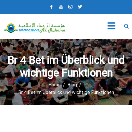
Br 4 Bet im Überblick und
wichtige Funktionen
Home
Blog
Br 4 Bet im Überblick und wichtige Funktionen