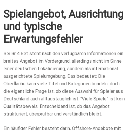
Spielangebot, Ausrichtung
und typische
Erwartungsfehler
Bei Br 4 Bet steht nach den verfügbaren Informationen ein
breites Angebot im Vordergrund, allerdings nicht im Sinne
einer deutschen Lokalisierung, sondern als international
ausgerichtete Spielumgebung. Das bedeutet: Die
Oberfläche kann viele Titel und Kategorien bündeln, doch
die eigentliche Frage ist, ob diese Auswahl für Spieler aus
Deutschland auch alltagstauglich ist. “Viele Spiele” ist kein
Qualitätsbeweis. Entscheidend ist, ob das Angebot
strukturiert, überprüfbar und verständlich bleibt.
Ein häufiger Fehler besteht darin, Offshore-Angebote mit