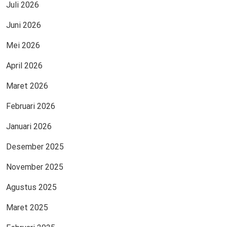
Juli 2026
Juni 2026
Mei 2026
April 2026
Maret 2026
Februari 2026
Januari 2026
Desember 2025
November 2025
Agustus 2025
Maret 2025