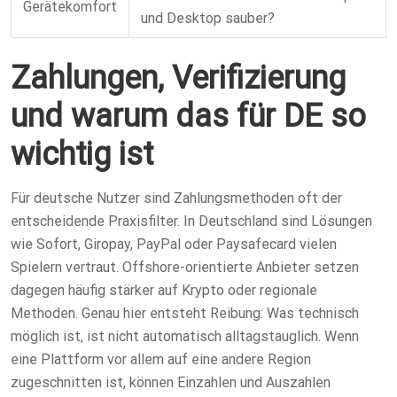
Gerätekomfort
und Desktop sauber?
Zahlungen, Verifizierung
und warum das für DE so
wichtig ist
Für deutsche Nutzer sind Zahlungsmethoden oft der
entscheidende Praxisfilter. In Deutschland sind Lösungen
wie Sofort, Giropay, PayPal oder Paysafecard vielen
Spielern vertraut. Offshore-orientierte Anbieter setzen
dagegen häufig stärker auf Krypto oder regionale
Methoden. Genau hier entsteht Reibung: Was technisch
möglich ist, ist nicht automatisch alltagstauglich. Wenn
eine Plattform vor allem auf eine andere Region
zugeschnitten ist, können Einzahlen und Auszahlen