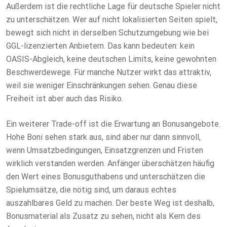
Außerdem ist die rechtliche Lage für deutsche Spieler nicht
zu unterschätzen. Wer auf nicht lokalisierten Seiten spielt,
bewegt sich nicht in derselben Schutzumgebung wie bei
GGL-lizenzierten Anbietern. Das kann bedeuten: kein
OASIS-Abgleich, keine deutschen Limits, keine gewohnten
Beschwerdewege. Für manche Nutzer wirkt das attraktiv,
weil sie weniger Einschränkungen sehen. Genau diese
Freiheit ist aber auch das Risiko.
Ein weiterer Trade-off ist die Erwartung an Bonusangebote.
Hohe Boni sehen stark aus, sind aber nur dann sinnvoll,
wenn Umsatzbedingungen, Einsatzgrenzen und Fristen
wirklich verstanden werden. Anfänger überschätzen häufig
den Wert eines Bonusguthabens und unterschätzen die
Spielumsätze, die nötig sind, um daraus echtes
auszahlbares Geld zu machen. Der beste Weg ist deshalb,
Bonusmaterial als Zusatz zu sehen, nicht als Kern des