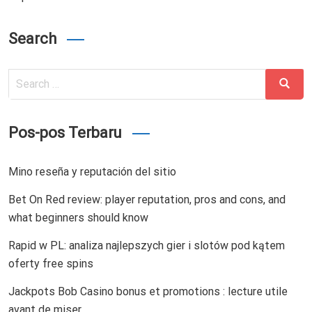
Search
Search
Search
for:
Pos-pos Terbaru
Mino reseña y reputación del sitio
Bet On Red review: player reputation, pros and cons, and
what beginners should know
Rapid w PL: analiza najlepszych gier i slotów pod kątem
oferty free spins
Jackpots Bob Casino bonus et promotions : lecture utile
avant de miser