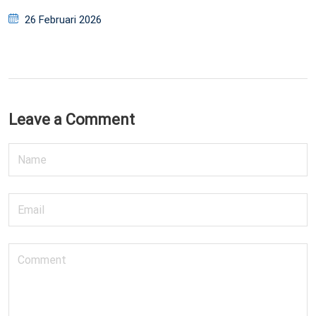
Posted
26 Februari 2026
on
Leave a Comment