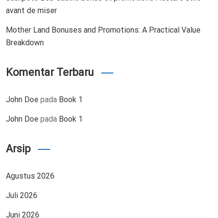
avant de miser
Mother Land Bonuses and Promotions: A Practical Value
Breakdown
Komentar Terbaru
John Doe
pada
Book 1
John Doe
pada
Book 1
Arsip
Agustus 2026
Juli 2026
Juni 2026