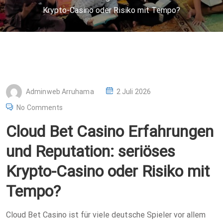
Krypto-Casino oder Risiko mit Tempo?
P
Adminweb Arruhama
2 Juli 2026
O
No Comments
S
Cloud Bet Casino Erfahrungen
T
E
und Reputation: seriöses
D
Krypto-Casino oder Risiko mit
O
N
Tempo?
Cloud Bet Casino ist für viele deutsche Spieler vor allem