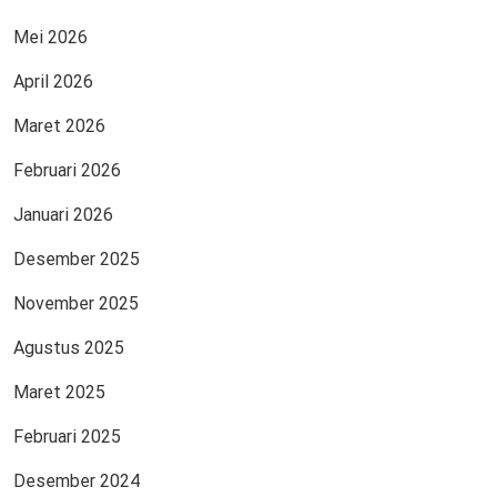
Mei 2026
April 2026
Maret 2026
Februari 2026
Januari 2026
Desember 2025
November 2025
Agustus 2025
Maret 2025
Februari 2025
Desember 2024