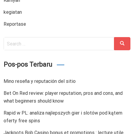
Kaifiyah
kegiatan
Reportase
Search
Search
for:
Pos-pos Terbaru
Mino reseña y reputación del sitio
Bet On Red review: player reputation, pros and cons, and
what beginners should know
Rapid w PL: analiza najlepszych gier i slotów pod kątem
oferty free spins
Jackpots Bob Casino bonus et promotions : lecture utile