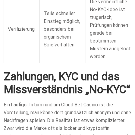
Die vermeintliche
No-KYC-Idee ist
Teils schneller
trügerisch;
Einstieg möglich,
Prüfungen können
Verifizierung
besonders bei
gerade bei
organischem
bestimmten
Spielverhalten
Mustern ausgelöst
werden
Zahlungen, KYC und das
Missverständnis „No-KYC“
Ein häufiger Irrtum rund um Cloud Bet Casino ist die
Vorstellung, man könne dort grundsätzlich anonym und ohne
Nachfragen spielen. Die Realität ist etwas komplizierter.
Zwar wird die Marke oft als locker und kryptoaffin