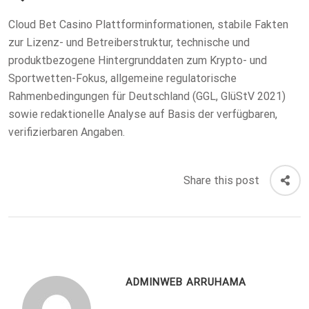
Cloud Bet Casino Plattforminformationen, stabile Fakten
zur Lizenz- und Betreiberstruktur, technische und
produktbezogene Hintergrunddaten zum Krypto- und
Sportwetten-Fokus, allgemeine regulatorische
Rahmenbedingungen für Deutschland (GGL, GlüStV 2021)
sowie redaktionelle Analyse auf Basis der verfügbaren,
verifizierbaren Angaben.
Share this post
ADMINWEB ARRUHAMA