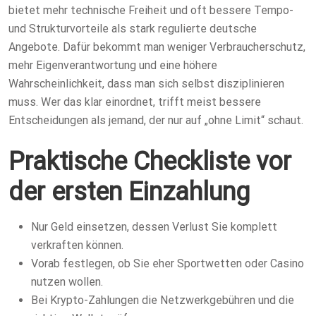
bietet mehr technische Freiheit und oft bessere Tempo-
und Strukturvorteile als stark regulierte deutsche
Angebote. Dafür bekommt man weniger Verbraucherschutz,
mehr Eigenverantwortung und eine höhere
Wahrscheinlichkeit, dass man sich selbst disziplinieren
muss. Wer das klar einordnet, trifft meist bessere
Entscheidungen als jemand, der nur auf „ohne Limit“ schaut.
Praktische Checkliste vor
der ersten Einzahlung
Nur Geld einsetzen, dessen Verlust Sie komplett
verkraften können.
Vorab festlegen, ob Sie eher Sportwetten oder Casino
nutzen wollen.
Bei Krypto-Zahlungen die Netzwerkgebühren und die