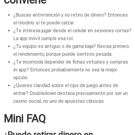
conviene
¿Buscas entretención y no retiro de dinero? Entonces
el modelo sí te puede calzar.
¿Te interesa jugar desde el celular en sesiones cortas?
La app móvil cumple ese rol.
¿Tu equipo es antiguo o de gama baja? Revisa primero
el rendimiento, porque puede sentirse pesada.
¿Te incomoda depender de fichas virtuales y compras
in-app? Entonces probablemente no sea la mejor
opción.
¿Quieres claridad sobre el tipo de juego antes de
entrar? Doubledown destaca precisamente por ser un
casino social, no uno de apuestas clásicas.
Mini FAQ
¿Puedo retirar dinero en