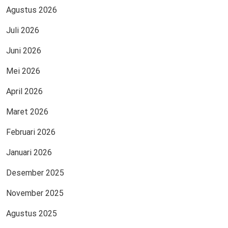
Agustus 2026
Juli 2026
Juni 2026
Mei 2026
April 2026
Maret 2026
Februari 2026
Januari 2026
Desember 2025
November 2025
Agustus 2025