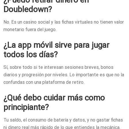
Doubledown?
No. Es un casino social y las fichas virtuales no tienen valor
monetario fuera del juego.
¿La app móvil sirve para jugar
todos los días?
Sí, sobre todo si te interesan sesiones breves, bonos
diarios y progresión por niveles. Lo importante es que no la
confundas con una plataforma de retiro.
¿Qué debo cuidar más como
principiante?
Tu saldo, el consumo de batería y datos, y no gastar fichas
ni dinero real más rápido de lo que entiendes la mecánica.