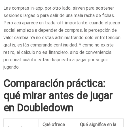
Las compras in-app, por otro lado, sirven para sostener
sesiones largas o para salir de una mala racha de fichas.
Pero acá aparece un trade-off importante: cuando el juego
social empieza a depender de compras, la percepción de
valor cambia. Ya no estás administrando solo entretención
gratis; estás comprando continuidad. Y como no existe
retiro, el cálculo no es financiero, sino de conveniencia
personal: cuánto estás dispuesto a pagar por seguir
jugando.
Comparación práctica:
qué mirar antes de jugar
en Doubledown
Qué ofrece
Qué significa en la