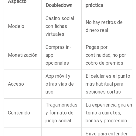
Aspecto
Doubledown
práctica
Casino social
No hay retiros de
Modelo
con fichas
dinero real
virtuales
Compras in-
Pagas por
Monetización
app
continuidad, no por
opcionales
cobro de premios
App móvil y
El celular es el punto
Acceso
otras vías de
más habitual para
uso
sesiones cortas
Tragamonedas
La experiencia gira en
Contenido
y formato de
torno a carretes,
juego social
bonos y progresión
Sirve para entender