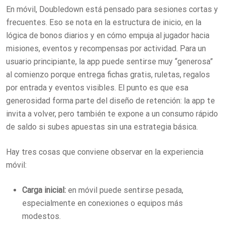
En móvil, Doubledown está pensado para sesiones cortas y
frecuentes. Eso se nota en la estructura de inicio, en la
lógica de bonos diarios y en cómo empuja al jugador hacia
misiones, eventos y recompensas por actividad. Para un
usuario principiante, la app puede sentirse muy “generosa”
al comienzo porque entrega fichas gratis, ruletas, regalos
por entrada y eventos visibles. El punto es que esa
generosidad forma parte del diseño de retención: la app te
invita a volver, pero también te expone a un consumo rápido
de saldo si subes apuestas sin una estrategia básica.
Hay tres cosas que conviene observar en la experiencia
móvil:
Carga inicial:
en móvil puede sentirse pesada,
especialmente en conexiones o equipos más
modestos.