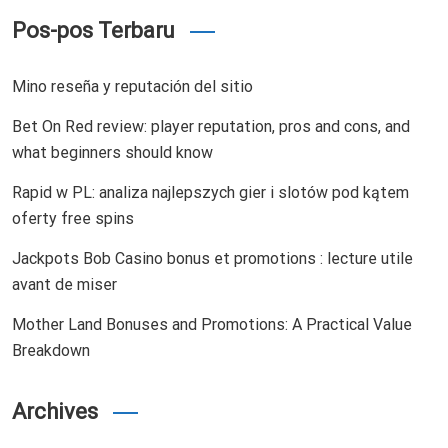
Pos-pos Terbaru
Mino reseña y reputación del sitio
Bet On Red review: player reputation, pros and cons, and
what beginners should know
Rapid w PL: analiza najlepszych gier i slotów pod kątem
oferty free spins
Jackpots Bob Casino bonus et promotions : lecture utile
avant de miser
Mother Land Bonuses and Promotions: A Practical Value
Breakdown
Archives