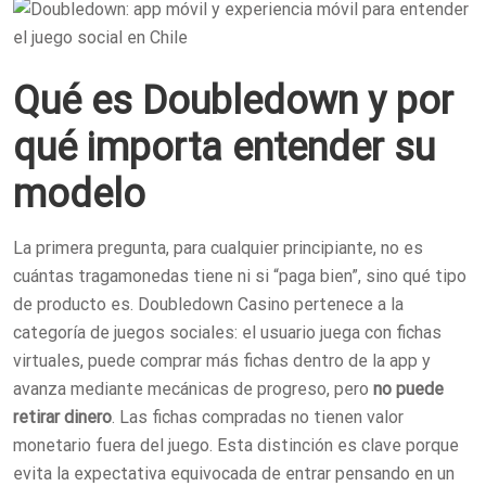
Qué es Doubledown y por
qué importa entender su
modelo
La primera pregunta, para cualquier principiante, no es
cuántas tragamonedas tiene ni si “paga bien”, sino qué tipo
de producto es. Doubledown Casino pertenece a la
categoría de juegos sociales: el usuario juega con fichas
virtuales, puede comprar más fichas dentro de la app y
avanza mediante mecánicas de progreso, pero
no puede
retirar dinero
. Las fichas compradas no tienen valor
monetario fuera del juego. Esta distinción es clave porque
evita la expectativa equivocada de entrar pensando en un