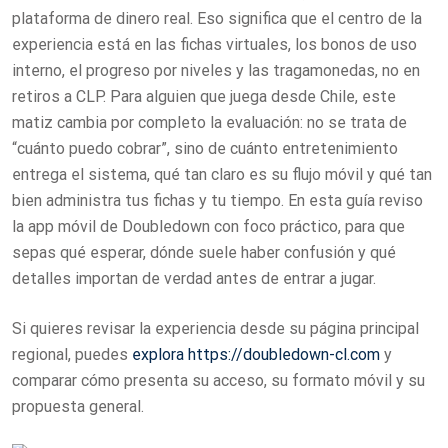
plataforma de dinero real. Eso significa que el centro de la
experiencia está en las fichas virtuales, los bonos de uso
interno, el progreso por niveles y las tragamonedas, no en
retiros a CLP. Para alguien que juega desde Chile, este
matiz cambia por completo la evaluación: no se trata de
“cuánto puedo cobrar”, sino de cuánto entretenimiento
entrega el sistema, qué tan claro es su flujo móvil y qué tan
bien administra tus fichas y tu tiempo. En esta guía reviso
la app móvil de Doubledown con foco práctico, para que
sepas qué esperar, dónde suele haber confusión y qué
detalles importan de verdad antes de entrar a jugar.
Si quieres revisar la experiencia desde su página principal
regional, puedes
explora https://doubledown-cl.com
y
comparar cómo presenta su acceso, su formato móvil y su
propuesta general.