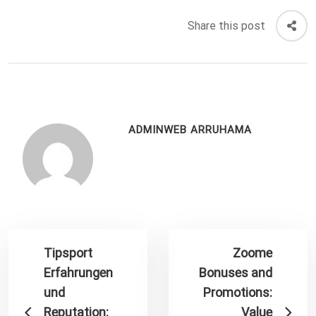
Share this post
ADMINWEB ARRUHAMA
Tipsport
Zoome
Erfahrungen
Bonuses and
und
Promotions:
Reputation:
Value