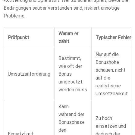
Aktivierung und Spielstart. Wer zu schnell spielt, bevor die
Bedingungen sauber verstanden sind, riskiert unnötige
Probleme.
Warum er
Prüfpunkt
Typischer Fehler
zählt
Nur auf die
Bestimmt,
Bonushöhe
wie oft der
schauen, nicht
Umsatzanforderung
Bonus
auf die
umgesetzt
realistische
werden muss
Umsetzbarkeit
Kann
während der
Zu hoch
Bonusphase
einsetzen und
den
Einsatzlimit
dadurch die