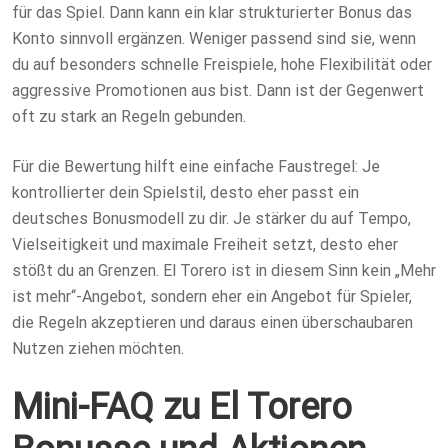
für das Spiel. Dann kann ein klar strukturierter Bonus das
Konto sinnvoll ergänzen. Weniger passend sind sie, wenn
du auf besonders schnelle Freispiele, hohe Flexibilität oder
aggressive Promotionen aus bist. Dann ist der Gegenwert
oft zu stark an Regeln gebunden.
Für die Bewertung hilft eine einfache Faustregel: Je
kontrollierter dein Spielstil, desto eher passt ein
deutsches Bonusmodell zu dir. Je stärker du auf Tempo,
Vielseitigkeit und maximale Freiheit setzt, desto eher
stößt du an Grenzen. El Torero ist in diesem Sinn kein „Mehr
ist mehr“-Angebot, sondern eher ein Angebot für Spieler,
die Regeln akzeptieren und daraus einen überschaubaren
Nutzen ziehen möchten.
Mini-FAQ zu El Torero