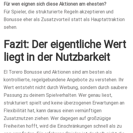
Für wen eignen sich diese Aktionen am ehesten?
Für Spieler, die strukturierte Regeln akzeptieren und
Bonusse eher als Zusatzvorteil statt als Hauptattraktion
sehen.
Fazit: Der eigentliche Wert
liegt in der Nutzbarkeit
El Torero Bonusse und Aktionen sind am besten als
kontrollierte, regelgebundene Angebote zu verstehen. Ihr
Wert entsteht nicht durch Werbung, sondern durch saubere
Passung zu deinem Spielverhalten. Wer genau liest,
strukturiert spielt und keine überzogenen Erwartungen an
Flexibilität hat, kann daraus einen vernünftigen
Zusatznutzen ziehen. Wer dagegen auf großzügige
Freiheiten hofft, wird die Einschränkungen schnell als zu