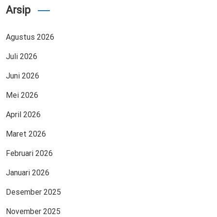
Arsip
Agustus 2026
Juli 2026
Juni 2026
Mei 2026
April 2026
Maret 2026
Februari 2026
Januari 2026
Desember 2025
November 2025