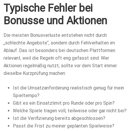
Typische Fehler bei
Bonusse und Aktionen
Die meisten Bonusverluste entstehen nicht durch
„schlechte Angebote“, sondern durch Fehlverhalten im
Ablauf. Das ist besonders bei deutschen Plattformen
relevant, weil die Regeln oft eng gefasst sind. Wer
Aktionen regelmäßig nutzt, sollte vor dem Start immer
dieselbe Kurzprüfung machen:
Ist die Umsatzanforderung realistisch genug für mein
Spieltempo?
Gibt es ein Einsatzlimit pro Runde oder pro Spin?
Welche Spiele tragen voll, teilweise oder gar nicht bei?
Ist die Verifizierung bereits abgeschlossen?
Passt die Frist zu meiner geplanten Spielweise?