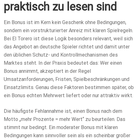
praktisch zu lesen sind
Ein Bonus ist im Kern kein Geschenk ohne Bedingungen,
sondern ein vorstrukturierter Anreiz mit klaren Spielregeln.
Bei El Torero ist diese Logik besonders relevant, weil sich
das Angebot an deutsche Spieler richtet und damit unter
den üblichen Schutz- und Kontrollmechanismen des
Marktes steht. In der Praxis bedeutet das: Wer einen
Bonus annimmt, akzeptiert in der Regel
Umsatzanforderungen, Fristen, Spielbeschränkungen und
Einsatzlimits. Genau diese Faktoren bestimmen später, ob
ein Bonus echten Mehrwert liefert oder nur attraktiv wirkt.
Die häufigste Fehlannahme ist, einen Bonus nach dem
Motto „mehr Prozente = mehr Wert“ zu beurteilen. Das
stimmt nur bedingt. Ein moderater Bonus mit klaren
Bedingungen kann sinnvoller sein als ein scheinbar großer