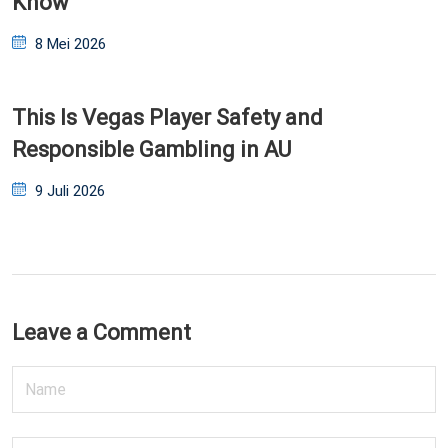
Know
Posted
8 Mei 2026
on
This Is Vegas Player Safety and
Responsible Gambling in AU
Posted
9 Juli 2026
on
Leave a Comment