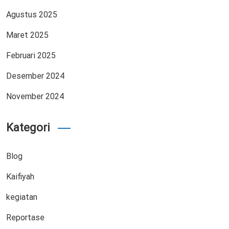
Agustus 2025
Maret 2025
Februari 2025
Desember 2024
November 2024
Kategori
Blog
Kaifiyah
kegiatan
Reportase