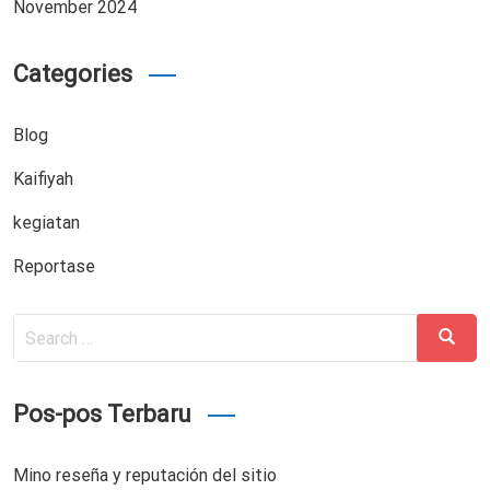
November 2024
Categories
Blog
Kaifiyah
kegiatan
Reportase
Search
Search
for:
Pos-pos Terbaru
Mino reseña y reputación del sitio