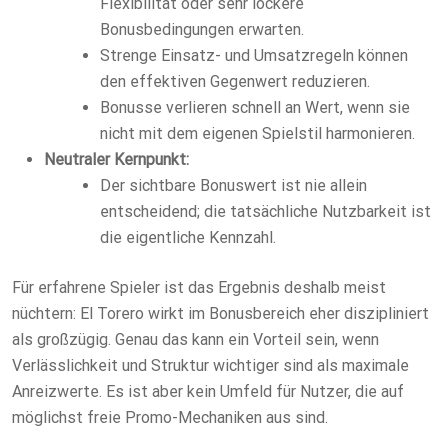
Flexibilität oder sehr lockere
Bonusbedingungen erwarten.
Strenge Einsatz- und Umsatzregeln können
den effektiven Gegenwert reduzieren.
Bonusse verlieren schnell an Wert, wenn sie
nicht mit dem eigenen Spielstil harmonieren.
Neutraler Kernpunkt:
Der sichtbare Bonuswert ist nie allein
entscheidend; die tatsächliche Nutzbarkeit ist
die eigentliche Kennzahl.
Für erfahrene Spieler ist das Ergebnis deshalb meist
nüchtern: El Torero wirkt im Bonusbereich eher diszipliniert
als großzügig. Genau das kann ein Vorteil sein, wenn
Verlässlichkeit und Struktur wichtiger sind als maximale
Anreizwerte. Es ist aber kein Umfeld für Nutzer, die auf
möglichst freie Promo-Mechaniken aus sind.