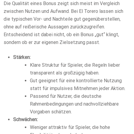
Die Qualität eines Bonus zeigt sich meist im Vergleich
zwischen Nutzen und Aufwand. Bei El Torero lassen sich
die typischen Vor- und Nachteile gut gegenüberstellen,
ohne auf reißerische Aussagen zurückzugreifen.
Entscheidend ist dabei nicht, ob ein Bonus „gut“ klingt,
sondern ob er zur eigenen Zielsetzung passt.
Stärken:
Klare Struktur für Spieler, die Regeln lieber
transparent als großzügig haben.
Gut geeignet für eine kontrollierte Nutzung
statt für impulsives Mitnehmen jeder Aktion.
Passend für Nutzer, die deutsche
Rahmenbedingungen und nachvollziehbare
Vorgaben schätzen.
Schwächen:
Weniger attraktiv für Spieler, die hohe