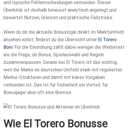
und typische Fehlentscheidungen vermeiden. Dieser
Überblick ist deshalb bewusst analytisch angelegt und
bewertet Nutzen, Grenzen und praktische Fallstricke.
Wenn du dir die aktuelle Bonuslogik direkt im Marktumfeld
ansehen willst, findest du die Übersicht unter
El Torero
Boni
. Für die Einordnung zählt dabei weniger der Werbetext
als die Frage, ob Bonus, Spielauswahl und Regeln
zusammenpassen. Gerade bei El Torero ist das wichtig,
weil die Marke im deutschen Umfeld stark mit regulierten
Merkur-Strukturen und damit mit klaren Vorgaben
verbunden ist. Das ist für Sicherheit ein Vorteil, für
Bonusjäger aber oft eine Bremse.
Wie El Torero Bonusse