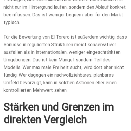
nicht nur im Hintergrund laufen, sondern den Ablauf konkret
beeinflussen. Das ist weniger bequem, aber für den Markt
typisch.
Für die Bewertung von El Torero ist außerdem wichtig, dass
Bonusse in regulierten Strukturen meist konservativer
ausfallen als in internationalen, weniger eingeschränkten
Umgebungen. Das ist kein Mangel, sondern Teil des
Modells. Wer maximale Freiheit sucht, wird dort eher nicht
fündig. Wer dagegen ein nachvollziehbares, planbares
Umfeld bevorzugt, kann in solchen Aktionen eher einen
kontrollierten Mehrwert sehen.
Stärken und Grenzen im
direkten Vergleich