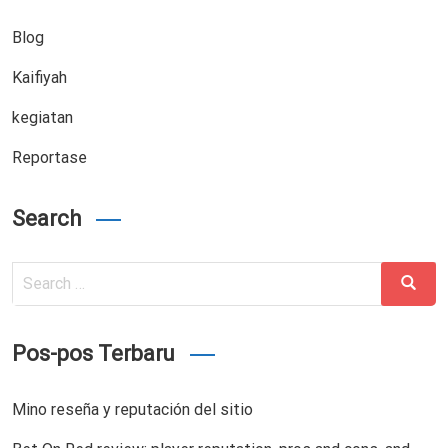
Blog
Kaifiyah
kegiatan
Reportase
Search
Search
Search
for:
Pos-pos Terbaru
Mino reseña y reputación del sitio