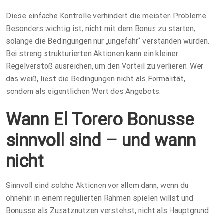
Diese einfache Kontrolle verhindert die meisten Probleme.
Besonders wichtig ist, nicht mit dem Bonus zu starten,
solange die Bedingungen nur „ungefähr“ verstanden wurden.
Bei streng strukturierten Aktionen kann ein kleiner
Regelverstoß ausreichen, um den Vorteil zu verlieren. Wer
das weiß, liest die Bedingungen nicht als Formalität,
sondern als eigentlichen Wert des Angebots.
Wann El Torero Bonusse
sinnvoll sind – und wann
nicht
Sinnvoll sind solche Aktionen vor allem dann, wenn du
ohnehin in einem regulierten Rahmen spielen willst und
Bonusse als Zusatznutzen verstehst, nicht als Hauptgrund