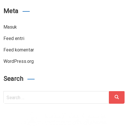
Meta
Masuk
Feed entri
Feed komentar
WordPress.org
Search
Search
Search
for: