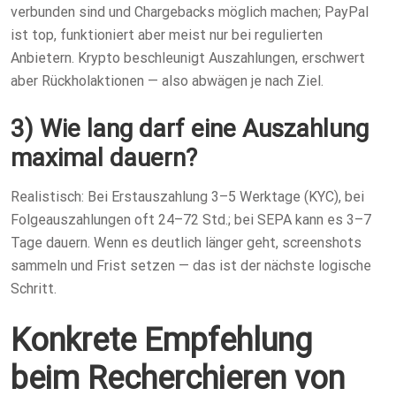
verbunden sind und Chargebacks möglich machen; PayPal
ist top, funktioniert aber meist nur bei regulierten
Anbietern. Krypto beschleunigt Auszahlungen, erschwert
aber Rückholaktionen — also abwägen je nach Ziel.
3) Wie lang darf eine Auszahlung
maximal dauern?
Realistisch: Bei Erstauszahlung 3–5 Werktage (KYC), bei
Folgeauszahlungen oft 24–72 Std.; bei SEPA kann es 3–7
Tage dauern. Wenn es deutlich länger geht, screenshots
sammeln und Frist setzen — das ist der nächste logische
Schritt.
Konkrete Empfehlung
beim Recherchieren von