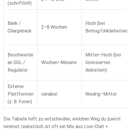
(schriftlich)
Bank /
Hoch (bei
2–8 Wochen
Chargeback
Betrug/Unklarheiten)
Beschwerde
Mittel–Hoch (bei
an GGL /
Wochen–Monate
lizensierten
Regulator
Anbietern)
Externe
Plattformen
variabel
Niedrig–Mittel
(z. B. Foren)
Die Tabelle hilft zu entscheiden, welchen Weg du zuerst
nimmst; realistisch ist oft ein Mix aus Live-Chat +