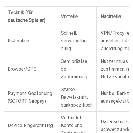
Technik (für
Vorteile
Nachteile
deutsche Spieler)
Schnell,
VPN/Proxy leic
IP‑Lookup
serverseitig,
umgehen; falsc
billig
Zuordnung mög
Sehr präzise
Nutzer muss
Browser/GPS
bei
zustimmen; mo
Zustimmung
Netze variabel
Starke
Payment‑Geofencing
Nur bei Banktr
Beweiskraft,
(SOFORT, Giropay)
aussagekräftig
bankspezifisch
Verbindet
Datenschutz‑B
Device‑Fingerprinting
Konto und
schwer zu wide