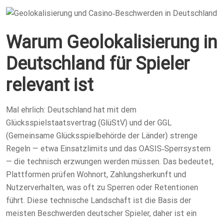
Warum Geolokalisierung in
Deutschland für Spieler
relevant ist
Mal ehrlich: Deutschland hat mit dem
Glücksspielstaatsvertrag (GlüStV) und der GGL
(Gemeinsame Glücksspielbehörde der Länder) strenge
Regeln — etwa Einsatzlimits und das OASIS‑Sperrsystem
— die technisch erzwungen werden müssen. Das bedeutet,
Plattformen prüfen Wohnort, Zahlungsherkunft und
Nutzerverhalten, was oft zu Sperren oder Retentionen
führt. Diese technische Landschaft ist die Basis der
meisten Beschwerden deutscher Spieler, daher ist ein