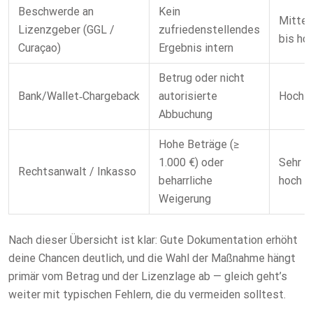
Beschwerde an
Kein
Mittel
Lizenzgeber (GGL /
zufriedenstellendes
bis ho
Curaçao)
Ergebnis intern
Betrug oder nicht
Bank/Wallet‑Chargeback
autorisierte
Hoch
Abbuchung
Hohe Beträge (≥
1.000 €) oder
Sehr
Rechtsanwalt / Inkasso
beharrliche
hoch
Weigerung
Nach dieser Übersicht ist klar: Gute Dokumentation erhöht
deine Chancen deutlich, und die Wahl der Maßnahme hängt
primär vom Betrag und der Lizenzlage ab — gleich geht’s
weiter mit typischen Fehlern, die du vermeiden solltest.