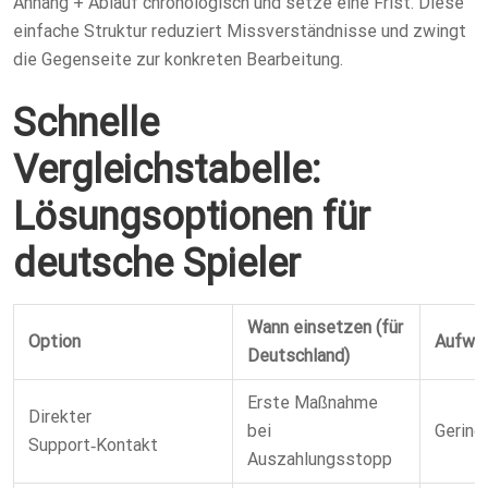
Anhang + Ablauf chronologisch und setze eine Frist. Diese
einfache Struktur reduziert Missverständnisse und zwingt
die Gegenseite zur konkreten Bearbeitung.
Schnelle
Vergleichstabelle:
Lösungsoptionen für
deutsche Spieler
Wann einsetzen (für
Option
Aufwa
Deutschland)
Erste Maßnahme
Direkter
bei
Gering
Support‑Kontakt
Auszahlungsstopp