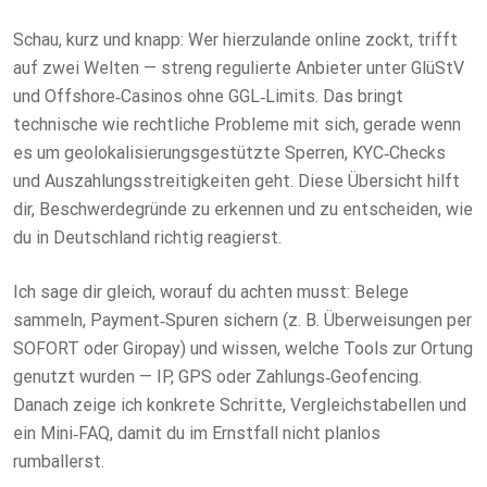
Schau, kurz und knapp: Wer hierzulande online zockt, trifft
auf zwei Welten — streng regulierte Anbieter unter GlüStV
und Offshore‑Casinos ohne GGL‑Limits. Das bringt
technische wie rechtliche Probleme mit sich, gerade wenn
es um geolokalisierungsgestützte Sperren, KYC‑Checks
und Auszahlungsstreitigkeiten geht. Diese Übersicht hilft
dir, Beschwerdegründe zu erkennen und zu entscheiden, wie
du in Deutschland richtig reagierst.
Ich sage dir gleich, worauf du achten musst: Belege
sammeln, Payment‑Spuren sichern (z. B. Überweisungen per
SOFORT oder Giropay) und wissen, welche Tools zur Ortung
genutzt wurden — IP, GPS oder Zahlungs‑Geofencing.
Danach zeige ich konkrete Schritte, Vergleichstabellen und
ein Mini‑FAQ, damit du im Ernstfall nicht planlos
rumballerst.