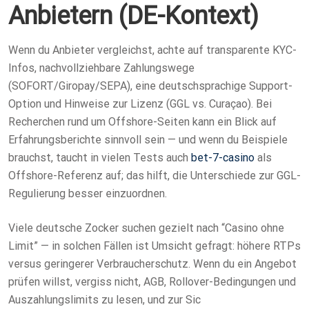
Anbietern (DE-Kontext)
Wenn du Anbieter vergleichst, achte auf transparente KYC-
Infos, nachvollziehbare Zahlungswege
(SOFORT/Giropay/SEPA), eine deutschsprachige Support-
Option und Hinweise zur Lizenz (GGL vs. Curaçao). Bei
Recherchen rund um Offshore-Seiten kann ein Blick auf
Erfahrungsberichte sinnvoll sein — und wenn du Beispiele
brauchst, taucht in vielen Tests auch
bet-7-casino
als
Offshore-Referenz auf; das hilft, die Unterschiede zur GGL-
Regulierung besser einzuordnen.
Viele deutsche Zocker suchen gezielt nach “Casino ohne
Limit” — in solchen Fällen ist Umsicht gefragt: höhere RTPs
versus geringerer Verbraucherschutz. Wenn du ein Angebot
prüfen willst, vergiss nicht, AGB, Rollover-Bedingungen und
Auszahlungslimits zu lesen, und zur Sic