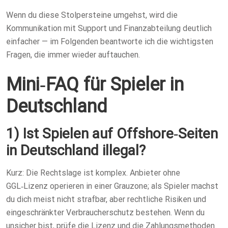
Wenn du diese Stolpersteine umgehst, wird die
Kommunikation mit Support und Finanzabteilung deutlich
einfacher — im Folgenden beantworte ich die wichtigsten
Fragen, die immer wieder auftauchen.
Mini‑FAQ für Spieler in
Deutschland
1) Ist Spielen auf Offshore‑Seiten
in Deutschland illegal?
Kurz: Die Rechtslage ist komplex. Anbieter ohne
GGL‑Lizenz operieren in einer Grauzone; als Spieler machst
du dich meist nicht strafbar, aber rechtliche Risiken und
eingeschränkter Verbraucherschutz bestehen. Wenn du
unsicher bist, prüfe die Lizenz und die Zahlungsmethoden