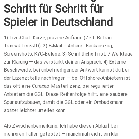
Schritt für Schritt für
Spieler in Deutschland
1) Live‑Chat: Kurze, präzise Anfrage (Zeit, Betrag,
Transaktions‑ID). 2) E‑Mail + Anhang: Bankauszug,
Screenshots, KYC‑Belege. 3) Schriftliche Frist: 7 Werktage
zur Klärung — das verstärkt deinen Anspruch. 4) Externe
Beschwerde: bei unbefriedigender Antwort kannst du bei
der Lizenzstelle nachfragen — bei Offshore‑Anbietern ist
das oft eine Curaçao‑Masterlizenz, bei regulierten
Anbietern die GGL. Diese Reihenfolge hilft, eine saubere
Spur aufzubauen, damit die GGL oder ein Ombudsmann
später leichter urteilen kann.
Als Zwischenbemerkung: Ich habe diesen Ablauf bei
mehreren Fällen getestet — manchmal reicht ein klar