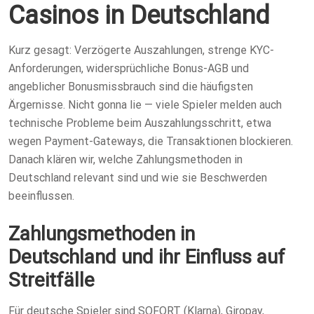
Casinos in Deutschland
Kurz gesagt: Verzögerte Auszahlungen, strenge KYC-
Anforderungen, widersprüchliche Bonus-AGB und
angeblicher Bonusmissbrauch sind die häufigsten
Ärgernisse. Nicht gonna lie — viele Spieler melden auch
technische Probleme beim Auszahlungsschritt, etwa
wegen Payment-Gateways, die Transaktionen blockieren.
Danach klären wir, welche Zahlungsmethoden in
Deutschland relevant sind und wie sie Beschwerden
beeinflussen.
Zahlungsmethoden in
Deutschland und ihr Einfluss auf
Streitfälle
Für deutsche Spieler sind SOFORT (Klarna), Giropay,