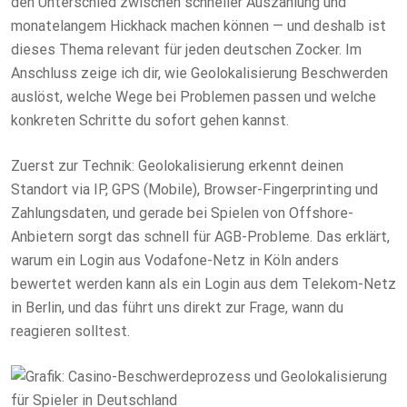
den Unterschied zwischen schneller Auszahlung und
monatelangem Hickhack machen können — und deshalb ist
dieses Thema relevant für jeden deutschen Zocker. Im
Anschluss zeige ich dir, wie Geolokalisierung Beschwerden
auslöst, welche Wege bei Problemen passen und welche
konkreten Schritte du sofort gehen kannst.
Zuerst zur Technik: Geolokalisierung erkennt deinen
Standort via IP, GPS (Mobile), Browser-Fingerprinting und
Zahlungsdaten, und gerade bei Spielen von Offshore-
Anbietern sorgt das schnell für AGB-Probleme. Das erklärt,
warum ein Login aus Vodafone-Netz in Köln anders
bewertet werden kann als ein Login aus dem Telekom-Netz
in Berlin, und das führt uns direkt zur Frage, wann du
reagieren solltest.