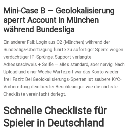
Mini-Case B — Geolokalisierung
sperrt Account in München
während Bundesliga
Ein anderer Fall: Login aus O2 (München) während der
Bundesliga-Übertragung führte zu sofortiger Sperre wegen
verdächtiger IP-Sprünge; Support verlangte
Adressnachweis + Selfie — alles standard, aber nervig. Nach
Upload und einer Woche Wartezeit war das Konto wieder
frei. Fazit: Bei Geolokalisierungs-Sperren ist saubere KYC-
Vorbereitung dein bester Beschleuniger, wie die nächste
Checkliste vereinfacht darlegt.
Schnelle Checkliste für
Spieler in Deutschland