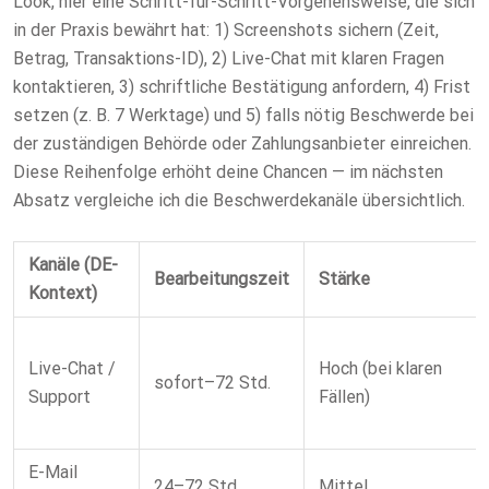
Look, hier eine Schritt-für-Schritt-Vorgehensweise, die sich
in der Praxis bewährt hat: 1) Screenshots sichern (Zeit,
Betrag, Transaktions-ID), 2) Live-Chat mit klaren Fragen
kontaktieren, 3) schriftliche Bestätigung anfordern, 4) Frist
setzen (z. B. 7 Werktage) und 5) falls nötig Beschwerde bei
der zuständigen Behörde oder Zahlungsanbieter einreichen.
Diese Reihenfolge erhöht deine Chancen — im nächsten
Absatz vergleiche ich die Beschwerdekanäle übersichtlich.
Kanäle (DE-
Bearbeitungszeit
Stärke
Kontext)
Live-Chat /
Hoch (bei klaren
sofort–72 Std.
Support
Fällen)
E-Mail
24–72 Std.
Mittel