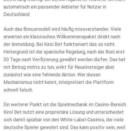
automatisch ein passender Anbieter für Nutzer in
Deutschland.
Auch das Bonusmodell wird häufig missverstanden. Viele
erwarten ein klassisches Willkommenspaket direkt nach
der Anmeldung. Bei Kirol Bet funktioniert das so nicht.
Hintergrund ist die spanische Regelung, nach der Boni erst
30 Tage nach Verifizierung gewährt werden dürfen. Das hat
mit Betrug nichts zu tun, wirkt für Neueinsteiger aber
zunächst wie eine fehlende Aktion. Wer diesen
Mechanismus nicht kennt, interpretiert die Plattform
schnell falsch.
Ein weiterer Punkt ist die Spielmechanik im Casino-Bereich.
Kirol Bet nutzt eine proprietäre Lösung und unterscheidet
sich damit spürbar von den White-Label-Casinos, die viele
deutsche Spieler gewohnt sind. Das kann positiv sein, weil