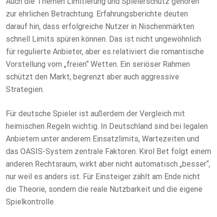
Auch die Themen Limitierung und Spielerschutz gehören
zur ehrlichen Betrachtung. Erfahrungsberichte deuten
darauf hin, dass erfolgreiche Nutzer in Nischenmärkten
schnell Limits spüren können. Das ist nicht ungewöhnlich
für regulierte Anbieter, aber es relativiert die romantische
Vorstellung vom „freien“ Wetten. Ein seriöser Rahmen
schützt den Markt, begrenzt aber auch aggressive
Strategien.
Für deutsche Spieler ist außerdem der Vergleich mit
heimischen Regeln wichtig. In Deutschland sind bei legalen
Anbietern unter anderem Einsatzlimits, Wartezeiten und
das OASIS-System zentrale Faktoren. Kirol Bet folgt einem
anderen Rechtsraum, wirkt aber nicht automatisch „besser“,
nur weil es anders ist. Für Einsteiger zählt am Ende nicht
die Theorie, sondern die reale Nutzbarkeit und die eigene
Spielkontrolle.