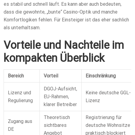
es stabil und schnell läuft. Es kann aber auch bedeuten,
dass die gewohnte, „bunte“ Casino-Optik und manche
Komfortlogiken fehlen. Für Einsteiger ist das eher sachlich
als unterhaltsam.
Vorteile und Nachteile im
kompakten Überblick
Bereich
Vorteil
Einschränkung
DGOJ-Aufsicht,
Lizenz und
Keine deutsche GGL-
EU-Rahmen,
Regulierung
Lizenz
klarer Betreiber
Theoretisch
Registrierung für
Zugang aus
sichtbares
deutsche Wohnsitze
DE
Angebot
praktisch blockiert