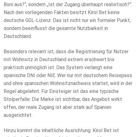
Boni aus?“, sondern „Ist der Zugang überhaupt realistisch?“.
Nach den vorliegenden Fakten besitzt Kirol Bet keine
deutsche GGL-Lizenz. Das ist nicht nur ein formaler Punkt,
sondern beeinflusst die gesamte Nutzbarkeit in
Deutschland.
Besonders relevant ist, dass die Registrierung für Nutzer
mit Wohnsitz in Deutschland extrem erschwert bis
praktisch unmöglich ist. Das System verlangt eine
spanische DNI oder NIE. Wer nur mit deutschem Reisepass
und ohne spanischen Wohnsitznachweis startet, wird in der
Regel abgelehnt. Für Einsteiger ist das eine typische
Stolperfalle: Die Marke ist sichtbar, das Angebot wirkt
offen, der reale Zugang ist aber stark auf Spanien
ausgerichtet.
Hinzu kommt die inhaltliche Ausrichtung. Kirol Bet ist