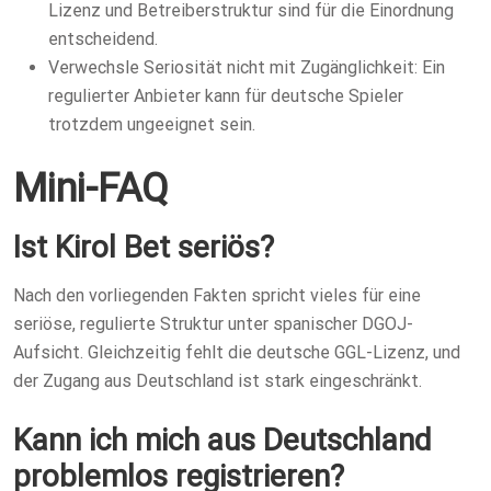
Lizenz und Betreiberstruktur sind für die Einordnung
entscheidend.
Verwechsle Seriosität nicht mit Zugänglichkeit: Ein
regulierter Anbieter kann für deutsche Spieler
trotzdem ungeeignet sein.
Mini-FAQ
Ist Kirol Bet seriös?
Nach den vorliegenden Fakten spricht vieles für eine
seriöse, regulierte Struktur unter spanischer DGOJ-
Aufsicht. Gleichzeitig fehlt die deutsche GGL-Lizenz, und
der Zugang aus Deutschland ist stark eingeschränkt.
Kann ich mich aus Deutschland
problemlos registrieren?