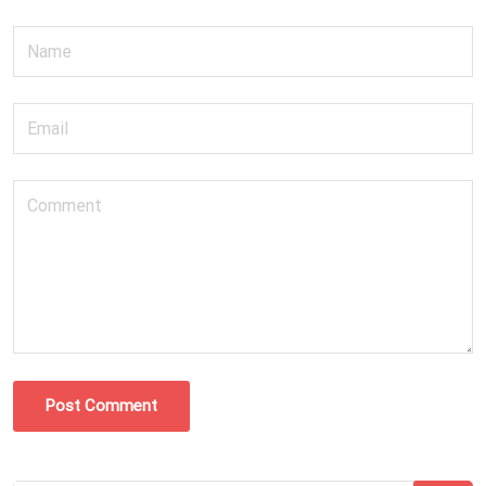
Post Comment