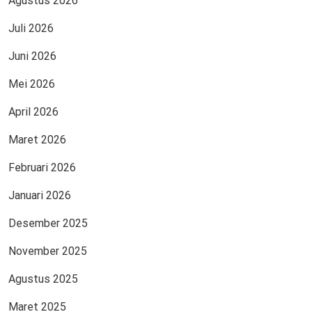
Agustus 2026
Juli 2026
Juni 2026
Mei 2026
April 2026
Maret 2026
Februari 2026
Januari 2026
Desember 2025
November 2025
Agustus 2025
Maret 2025