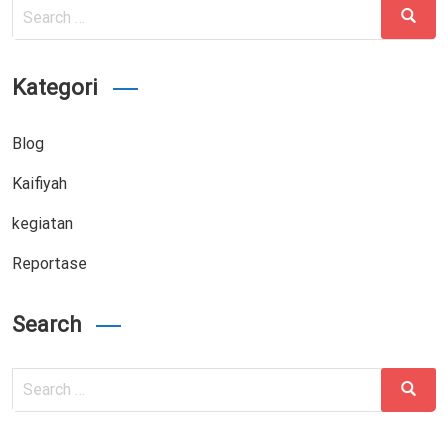
Search
Search
for:
Kategori
Blog
Kaifiyah
kegiatan
Reportase
Search
Search
Search
for: