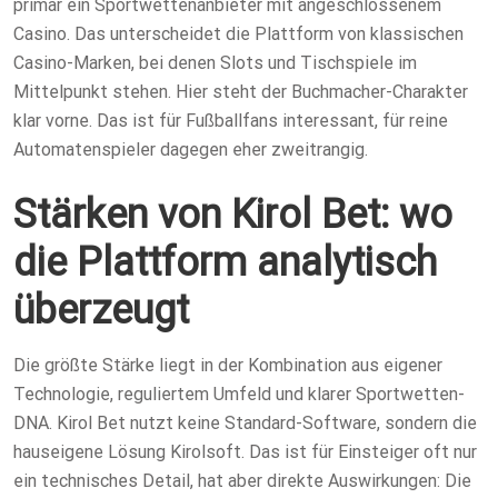
primär ein Sportwettenanbieter mit angeschlossenem
Casino. Das unterscheidet die Plattform von klassischen
Casino-Marken, bei denen Slots und Tischspiele im
Mittelpunkt stehen. Hier steht der Buchmacher-Charakter
klar vorne. Das ist für Fußballfans interessant, für reine
Automatenspieler dagegen eher zweitrangig.
Stärken von Kirol Bet: wo
die Plattform analytisch
überzeugt
Die größte Stärke liegt in der Kombination aus eigener
Technologie, reguliertem Umfeld und klarer Sportwetten-
DNA. Kirol Bet nutzt keine Standard-Software, sondern die
hauseigene Lösung Kirolsoft. Das ist für Einsteiger oft nur
ein technisches Detail, hat aber direkte Auswirkungen: Die