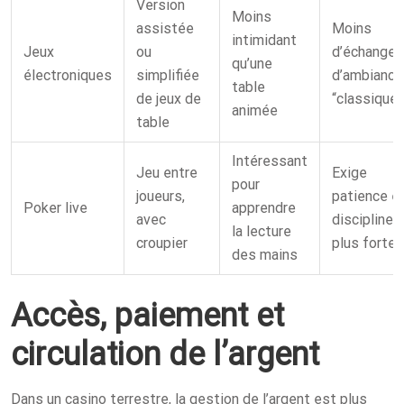
Version
Moins
assistée
Moins
intimidant
Jeux
ou
d’échange 
qu’une
électroniques
simplifiée
d’ambiance
table
de jeux de
“classique”
animée
table
Intéressant
Jeu entre
Exige
pour
joueurs,
patience e
Poker live
apprendre
avec
discipline
la lecture
croupier
plus fortes
des mains
Accès, paiement et
circulation de l’argent
Dans un casino terrestre, la gestion de l’argent est plus