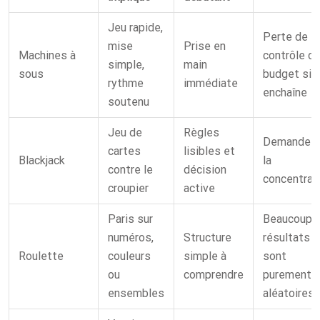
Jeu rapide,
Perte de
mise
Prise en
Machines à
contrôle du
simple,
main
sous
budget si 
rythme
immédiate
enchaîne
soutenu
Jeu de
Règles
Demande d
cartes
lisibles et
Blackjack
la
contre le
décision
concentrat
croupier
active
Paris sur
Beaucoup 
numéros,
Structure
résultats
Roulette
couleurs
simple à
sont
ou
comprendre
purement
ensembles
aléatoires