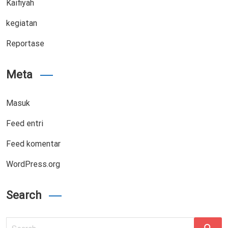
Kaifiyah
kegiatan
Reportase
Meta
Masuk
Feed entri
Feed komentar
WordPress.org
Search
Search
Search