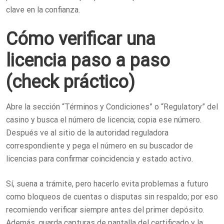
clave en la confianza.
Cómo verificar una
licencia paso a paso
(check práctico)
Abre la sección “Términos y Condiciones” o “Regulatory” del
casino y busca el número de licencia; copia ese número.
Después ve al sitio de la autoridad reguladora
correspondiente y pega el número en su buscador de
licencias para confirmar coincidencia y estado activo.
Sí, suena a trámite, pero hacerlo evita problemas a futuro
como bloqueos de cuentas o disputas sin respaldo; por eso
recomiendo verificar siempre antes del primer depósito.
Además, guarda capturas de pantalla del certificado y la