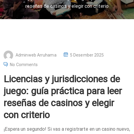
reseñas de casinos y elegir con criterio
P
Adminweb Arruhama
5 Desember 2025
O
No Comments
S
Licencias y jurisdicciones de
T
E
juego: guía práctica para leer
D
reseñas de casinos y elegir
O
N
con criterio
¡Espera un segundo! Si vas a registrarte en un casino nuevo,