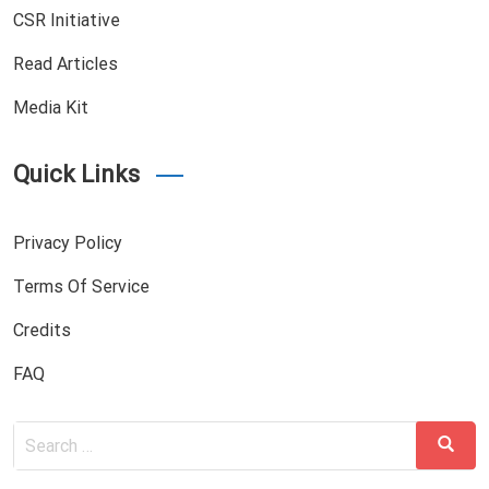
CSR Initiative
Read Articles
Media Kit
Quick Links
Privacy Policy
Terms Of Service
Credits
FAQ
Search
Search
for: