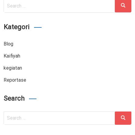
Search
Search
for:
Kategori
Blog
Kaifiyah
kegiatan
Reportase
Search
Search
Search
for: