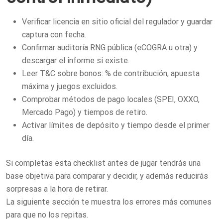
Verificar licencia en sitio oficial del regulador y guardar
captura con fecha.
Confirmar auditoría RNG pública (eCOGRA u otra) y
descargar el informe si existe.
Leer T&C sobre bonos: % de contribución, apuesta
máxima y juegos excluidos.
Comprobar métodos de pago locales (SPEI, OXXO,
Mercado Pago) y tiempos de retiro.
Activar límites de depósito y tiempo desde el primer
día.
Si completas esta checklist antes de jugar tendrás una
base objetiva para comparar y decidir, y además reducirás
sorpresas a la hora de retirar.
La siguiente sección te muestra los errores más comunes
para que no los repitas.