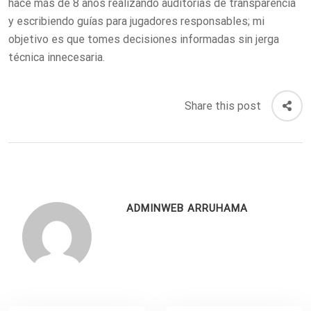
hace más de 8 años realizando auditorías de transparencia
y escribiendo guías para jugadores responsables; mi
objetivo es que tomes decisiones informadas sin jerga
técnica innecesaria.
Share this post
ADMINWEB ARRUHAMA