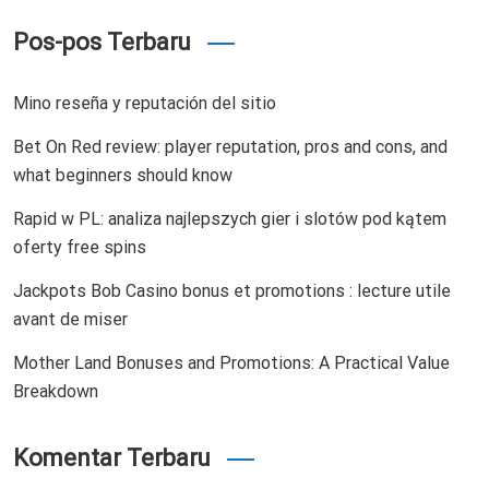
Pos-pos Terbaru
Mino reseña y reputación del sitio
Bet On Red review: player reputation, pros and cons, and
what beginners should know
Rapid w PL: analiza najlepszych gier i slotów pod kątem
oferty free spins
Jackpots Bob Casino bonus et promotions : lecture utile
avant de miser
Mother Land Bonuses and Promotions: A Practical Value
Breakdown
Komentar Terbaru