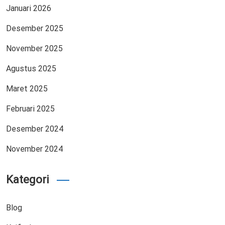
Januari 2026
Desember 2025
November 2025
Agustus 2025
Maret 2025
Februari 2025
Desember 2024
November 2024
Kategori
Blog