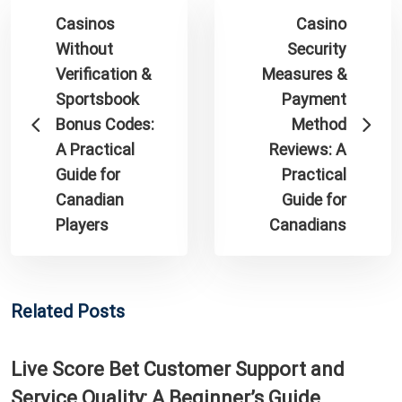
Casinos
Casino
Without
Security
Verification &
Measures &
Sportsbook
Payment
Bonus Codes:
Method
A Practical
Reviews: A
Guide for
Practical
Canadian
Guide for
Players
Canadians
Related Posts
Live Score Bet Customer Support and
Service Quality: A Beginner’s Guide