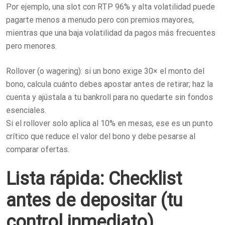
Por ejemplo, una slot con RTP 96% y alta volatilidad puede
pagarte menos a menudo pero con premios mayores,
mientras que una baja volatilidad da pagos más frecuentes
pero menores.
Rollover (o wagering): si un bono exige 30× el monto del
bono, calcula cuánto debes apostar antes de retirar; haz la
cuenta y ajústala a tu bankroll para no quedarte sin fondos
esenciales.
Si el rollover solo aplica al 10% en mesas, ese es un punto
crítico que reduce el valor del bono y debe pesarse al
comparar ofertas.
Lista rápida: Checklist
antes de depositar (tu
control inmediato)