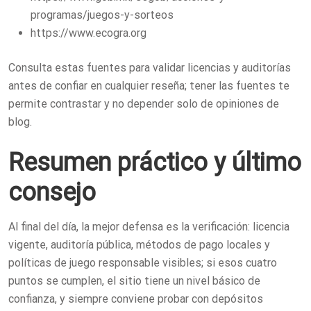
programas/juegos-y-sorteos
https://www.ecogra.org
Consulta estas fuentes para validar licencias y auditorías
antes de confiar en cualquier reseña; tener las fuentes te
permite contrastar y no depender solo de opiniones de
blog.
Resumen práctico y último
consejo
Al final del día, la mejor defensa es la verificación: licencia
vigente, auditoría pública, métodos de pago locales y
políticas de juego responsable visibles; si esos cuatro
puntos se cumplen, el sitio tiene un nivel básico de
confianza, y siempre conviene probar con depósitos