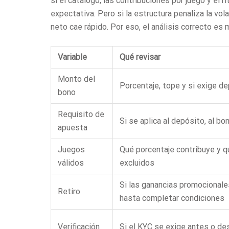
si el catálogo, las contribuciones por juego y el
expectativa. Pero si la estructura penaliza la volat
neto cae rápido. Por eso, el análisis correcto e
Variable
Qué revisar
Monto del
Porcentaje, tope y si exige d
bono
Requisito de
Si se aplica al depósito, al b
apuesta
Juegos
Qué porcentaje contribuye y q
válidos
excluidos
Si las ganancias promocional
Retiro
hasta completar condiciones
Verificación
Si el KYC se exige antes o de