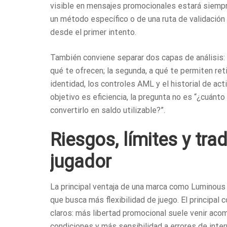
visible en mensajes promocionales estará siemp
un método específico o de una ruta de validación 
desde el primer intento.
También conviene separar dos capas de análisis: 
qué te ofrecen; la segunda, a qué te permiten reti
identidad, los controles AML y el historial de ac
objetivo es eficiencia, la pregunta no es “¿cuánt
convertirlo en saldo utilizable?”.
Riesgos, límites y tr
jugador
La principal ventaja de una marca como Luminous 
que busca más flexibilidad de juego. El principal
claros: más libertad promocional suele venir aco
condiciones y más sensibilidad a errores de inter