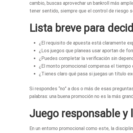
cambio, buscas aprovechar un bankroll más amplio
tener sentido, siempre que el control de riesgo s
Lista breve para deci
¿El requisito de apuesta está claramente e
¿Los juegos que planeas usar aportan de for
¿Puedes completar la verificación sin depend
¿El monto promocional compensa el tiempo de
¿Tienes claro qué pasa si juegas un título ex
Si respondes “no” a dos o más de esas preguntas,
palabras: una buena promoción no es la más grand
Juego responsable y l
En un entorno promocional como este, la discipl