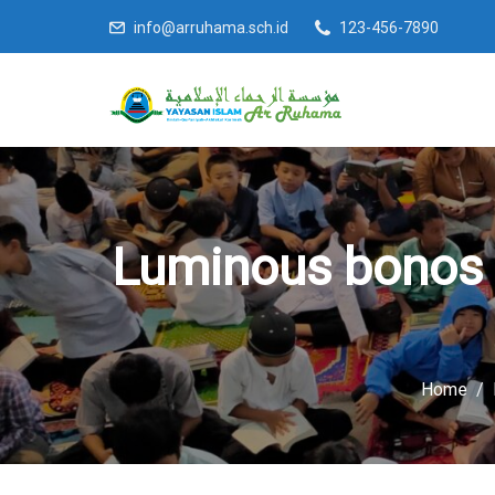
Yayasan 
info@arruhama.sch.id
123-456-7890
Luminous bonos 
Home