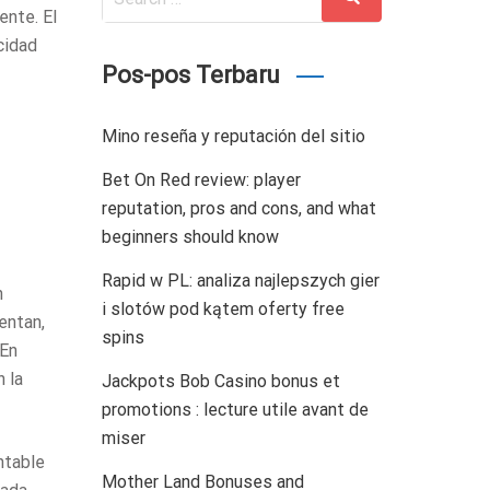
for:
ente. El
cidad
Pos-pos Terbaru
Mino reseña y reputación del sitio
Bet On Red review: player
reputation, pros and cons, and what
beginners should know
Rapid w PL: analiza najlepszych gier
n
i slotów pod kątem oferty free
entan,
spins
 En
n la
Jackpots Bob Casino bonus et
promotions : lecture utile avant de
miser
ntable
Mother Land Bonuses and