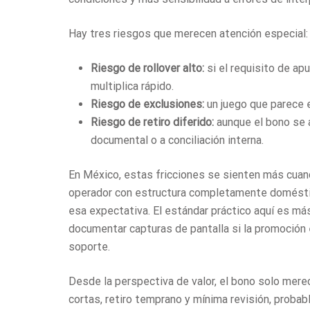
Hay tres riesgos que merecen atención especial:
Riesgo de rollover alto:
si el requisito de ap
multiplica rápido.
Riesgo de exclusiones:
un juego que parece e
Riesgo de retiro diferido:
aunque el bono se a
documental o a conciliación interna.
En México, estas fricciones se sienten más cuan
operador con estructura completamente doméstica
esa expectativa. El estándar práctico aquí es más 
documentar capturas de pantalla si la promoción 
soporte.
Desde la perspectiva de valor, el bono solo merec
cortas, retiro temprano y mínima revisión, probab