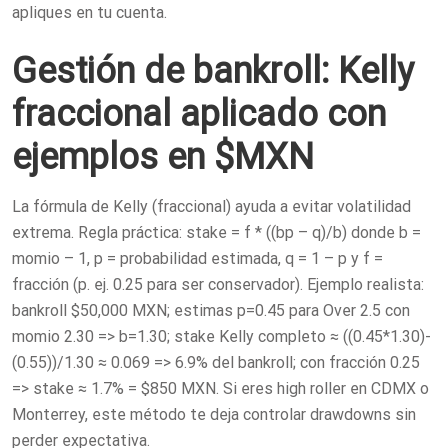
apliques en tu cuenta.
Gestión de bankroll: Kelly
fraccional aplicado con
ejemplos en $MXN
La fórmula de Kelly (fraccional) ayuda a evitar volatilidad
extrema. Regla práctica: stake = f * ((bp – q)/b) donde b =
momio – 1, p = probabilidad estimada, q = 1 – p y f =
fracción (p. ej. 0.25 para ser conservador). Ejemplo realista:
bankroll $50,000 MXN; estimas p=0.45 para Over 2.5 con
momio 2.30 => b=1.30; stake Kelly completo ≈ ((0.45*1.30)-
(0.55))/1.30 ≈ 0.069 => 6.9% del bankroll; con fracción 0.25
=> stake ≈ 1.7% = $850 MXN. Si eres high roller en CDMX o
Monterrey, este método te deja controlar drawdowns sin
perder expectativa.