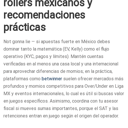
rollers mexicanos y
recomendaciones
prácticas
Not gonna lie — si apuestas fuerte en México debes
dominar tanto la matemática (EV, Kelly) como el flujo
operativo (KYC, pagos y límites). Mantén cuentas
verificadas en al menos una casa local y una internacional
para aprovechar diferencias de momios; en la práctica,
plataformas como
betwinner
suelen ofrecer mercados más
profundos y momios competitivos para Over/Under en Liga
MX y eventos internacionales, lo cual es útil si buscas valor
en juegos específicos. Asimismo, coordina con tu asesor
fiscal si mueves sumas importantes, porque el SAT y las
retenciones entran en juego según el origen del operador.