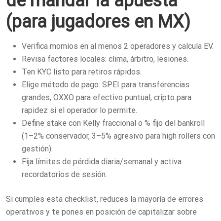
de mandar la apuesta
(para jugadores en MX)
Verifica momios en al menos 2 operadores y calcula EV.
Revisa factores locales: clima, árbitro, lesiones.
Ten KYC listo para retiros rápidos.
Elige método de pago: SPEI para transferencias
grandes, OXXO para efectivo puntual, cripto para
rapidez si el operador lo permite.
Define stake con Kelly fraccional o % fijo del bankroll
(1–2% conservador, 3–5% agresivo para high rollers con
gestión).
Fija límites de pérdida diaria/semanal y activa
recordatorios de sesión.
Si cumples esta checklist, reduces la mayoría de errores
operativos y te pones en posición de capitalizar sobre