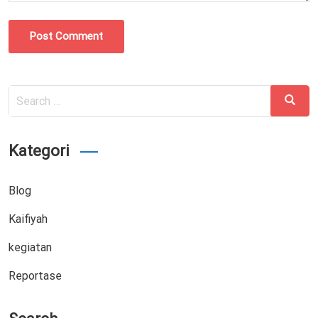
Post Comment
Search
Search
for:
Kategori
Blog
Kaifiyah
kegiatan
Reportase