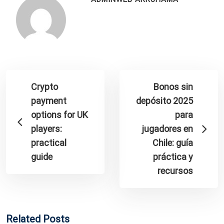
Crypto
Bonos sin
payment
depósito 2025
options for UK
para
players:
jugadores en
practical
Chile: guía
guide
práctica y
recursos
Related Posts