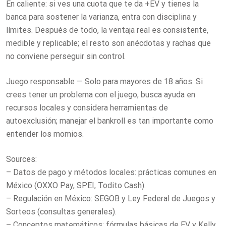
En caliente: si ves una cuota que te da +EV y tienes la
banca para sostener la varianza, entra con disciplina y
límites. Después de todo, la ventaja real es consistente,
medible y replicable; el resto son anécdotas y rachas que
no conviene perseguir sin control.
Juego responsable — Solo para mayores de 18 años. Si
crees tener un problema con el juego, busca ayuda en
recursos locales y considera herramientas de
autoexclusión; manejar el bankroll es tan importante como
entender los momios.
Sources:
– Datos de pago y métodos locales: prácticas comunes en
México (OXXO Pay, SPEI, Todito Cash).
– Regulación en México: SEGOB y Ley Federal de Juegos y
Sorteos (consultas generales).
– Conceptos matemáticos: fórmulas básicas de EV y Kelly