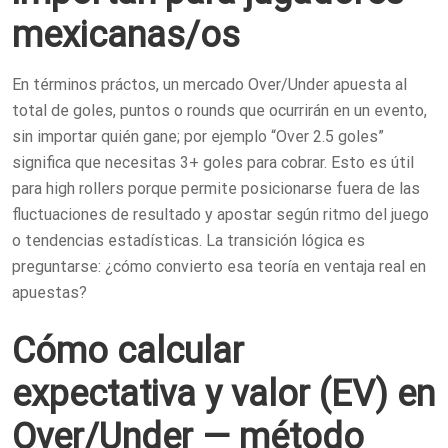
mexicanas/os
En términos práctos, un mercado Over/Under apuesta al
total de goles, puntos o rounds que ocurrirán en un evento,
sin importar quién gane; por ejemplo “Over 2.5 goles”
significa que necesitas 3+ goles para cobrar. Esto es útil
para high rollers porque permite posicionarse fuera de las
fluctuaciones de resultado y apostar según ritmo del juego
o tendencias estadísticas. La transición lógica es
preguntarse: ¿cómo convierto esa teoría en ventaja real en
apuestas?
Cómo calcular
expectativa y valor (EV) en
Over/Under — método