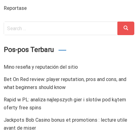
Reportase
Search
Search
for:
Pos-pos Terbaru
Mino reseña y reputación del sitio
Bet On Red review: player reputation, pros and cons, and
what beginners should know
Rapid w PL: analiza najlepszych gier i slotów pod kątem
oferty free spins
Jackpots Bob Casino bonus et promotions : lecture utile
avant de miser