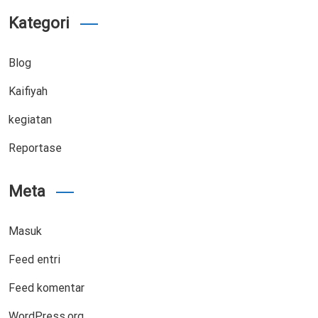
Kategori
Blog
Kaifiyah
kegiatan
Reportase
Meta
Masuk
Feed entri
Feed komentar
WordPress.org