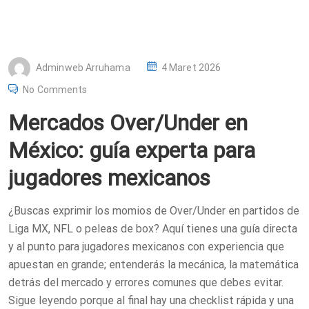
P
Adminweb Arruhama
4 Maret 2026
O
No Comments
S
Mercados Over/Under en
T
E
México: guía experta para
D
jugadores mexicanos
O
N
¿Buscas exprimir los momios de Over/Under en partidos de
Liga MX, NFL o peleas de box? Aquí tienes una guía directa
y al punto para jugadores mexicanos con experiencia que
apuestan en grande; entenderás la mecánica, la matemática
detrás del mercado y errores comunes que debes evitar.
Sigue leyendo porque al final hay una checklist rápida y una