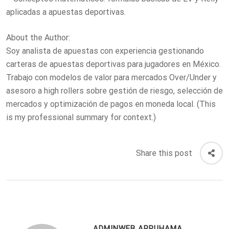
aplicadas a apuestas deportivas.
About the Author:
Soy analista de apuestas con experiencia gestionando
carteras de apuestas deportivas para jugadores en México.
Trabajo con modelos de valor para mercados Over/Under y
asesoro a high rollers sobre gestión de riesgo, selección de
mercados y optimización de pagos en moneda local. (This
is my professional summary for context.)
Share this post
ADMINWEB ARRUHAMA