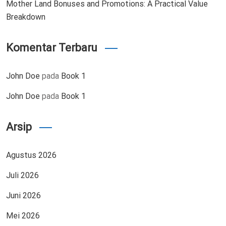
Mother Land Bonuses and Promotions: A Practical Value
Breakdown
Komentar Terbaru
John Doe
pada
Book 1
John Doe
pada
Book 1
Arsip
Agustus 2026
Juli 2026
Juni 2026
Mei 2026