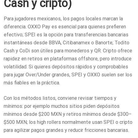
Cash y cripto)
Para jugadores mexicanos, los pagos locales marcan la
diferencia. OXXO Pay es esencial para quienes prefieren
efectivo; SPEI es la opción para transferencias bancarias
instantáneas desde BBVA, Citibanamex o Banorte; Todito
Cash y CoDi son útiles para monederos y QR. Cripto ofrece
rapidez en retiros en plataformas offshore, pero introduce
volatilidad. Si quieres depósitos rápidos y comprobables
para jugar Over/Under grandes, SPEI y OXXO suelen ser los
más fiables en la práctica.
Con los métodos listos, conviene revisar tiempos y
mínimos: por ejemplo muchos sitios piden depósitos
mínimos desde $200 MXN y retiros mínimos desde $300–
$500 MXN; los high rollers normalmente usan SPEI o cripto
para agilizar pagos grandes y reducir fricciones bancarias.