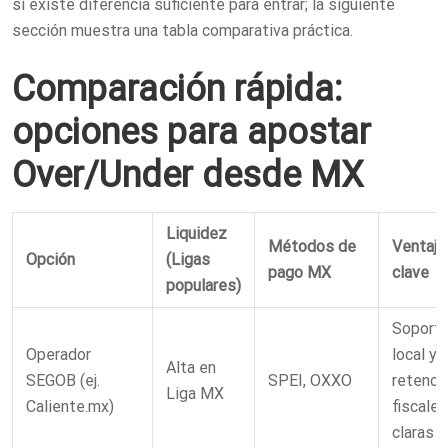
si existe diferencia suficiente para entrar; la siguiente
sección muestra una tabla comparativa práctica.
Comparación rápida:
opciones para apostar
Over/Under desde MX
Liquidez
Métodos de
Ventaja
Opción
(Ligas
pago MX
clave
populares)
Soport
Operador
local y
Alta en
SEGOB (ej.
SPEI, OXXO
retenci
Liga MX
Caliente.mx)
fiscales
claras