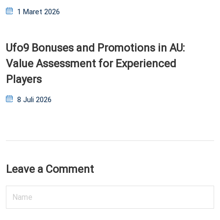
Posted
1 Maret 2026
on
Ufo9 Bonuses and Promotions in AU:
Value Assessment for Experienced
Players
Posted
8 Juli 2026
on
Leave a Comment