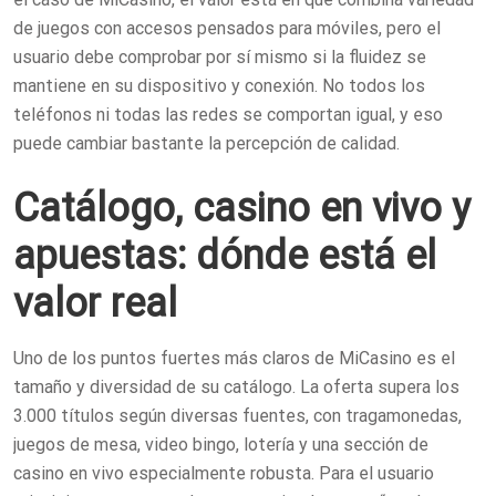
de juegos con accesos pensados para móviles, pero el
usuario debe comprobar por sí mismo si la fluidez se
mantiene en su dispositivo y conexión. No todos los
teléfonos ni todas las redes se comportan igual, y eso
puede cambiar bastante la percepción de calidad.
Catálogo, casino en vivo y
apuestas: dónde está el
valor real
Uno de los puntos fuertes más claros de MiCasino es el
tamaño y diversidad de su catálogo. La oferta supera los
3.000 títulos según diversas fuentes, con tragamonedas,
juegos de mesa, video bingo, lotería y una sección de
casino en vivo especialmente robusta. Para el usuario