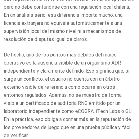
pero no debe confundirse con una regulación local chilena.
En un análisis serio, esa diferencia importa mucho: una
licencia extranjera no equivale automáticamente a una
supervisión local del mismo nivel ni a mecanismos de
resolución de disputas igual de claros.
De hecho, uno de los puntos más débiles del marco
operativo es la ausencia visible de un organismo ADR
independiente y claramente definido. Eso significa que, si
surge un conflicto, el usuario no cuenta con un árbitro
externo visible de referencia como ocurre en otros
entornos regulados. Además, no se muestra de forma
visible un certificado de auditoría RNG emitido por un
laboratorio independiente como eCOGRA, iTech Labs o GLI.
En la práctica, eso obliga a confiar más en la reputación de
los proveedores de juego que en una prueba pública y fácil
de verificar.