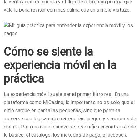
la verificación de cuenta y el flujo de retiro son puntos que
vale la pena revisar con más calma que un simple vistazo.
Cómo se siente la
experiencia móvil en la
práctica
La experiencia móvil suele ser el primer filtro real. En una
plataforma como MiCasino, lo importante no es solo que el
sitio cargue en pantallas pequeñas, sino que permita
moverse con lógica entre categorías, juegos y secciones de
cuenta. Para un usuario nuevo, eso significa encontrar rápido
lo básico: el catálogo, los métodos de pago, el acceso a