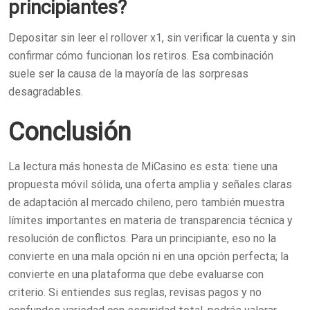
principiantes?
Depositar sin leer el rollover x1, sin verificar la cuenta y sin
confirmar cómo funcionan los retiros. Esa combinación
suele ser la causa de la mayoría de las sorpresas
desagradables.
Conclusión
La lectura más honesta de MiCasino es esta: tiene una
propuesta móvil sólida, una oferta amplia y señales claras
de adaptación al mercado chileno, pero también muestra
límites importantes en materia de transparencia técnica y
resolución de conflictos. Para un principiante, eso no la
convierte en una mala opción ni en una opción perfecta; la
convierte en una plataforma que debe evaluarse con
criterio. Si entiendes sus reglas, revisas pagos y no