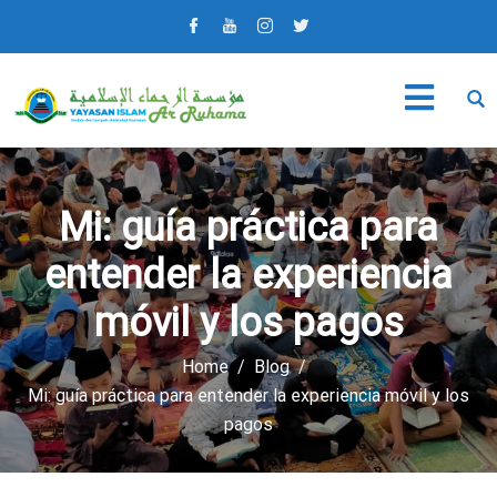
Mi: guía práctica para
entender la experiencia
móvil y los pagos
Home
Blog
Mi: guía práctica para entender la experiencia móvil y los
pagos