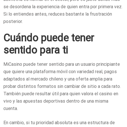
se desordena la experiencia de quien entra por primera vez.
Si lo entiendes antes, reduces bastante la frustración
posterior.
Cuándo puede tener
sentido para ti
MiCasino puede tener sentido para un usuario principiante
que quiere una plataforma móvil con variedad real, pagos
adaptados al mercado chileno y una oferta amplia para
probar distintos formatos sin cambiar de sitio a cada rato.
También puede resultar útil para quien valora el casino en
vivo y las apuestas deportivas dentro de una misma
cuenta.
En cambio, si tu prioridad absoluta es una estructura de