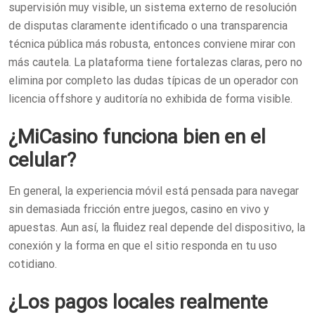
supervisión muy visible, un sistema externo de resolución
de disputas claramente identificado o una transparencia
técnica pública más robusta, entonces conviene mirar con
más cautela. La plataforma tiene fortalezas claras, pero no
elimina por completo las dudas típicas de un operador con
licencia offshore y auditoría no exhibida de forma visible.
¿MiCasino funciona bien en el
celular?
En general, la experiencia móvil está pensada para navegar
sin demasiada fricción entre juegos, casino en vivo y
apuestas. Aun así, la fluidez real depende del dispositivo, la
conexión y la forma en que el sitio responda en tu uso
cotidiano.
¿Los pagos locales realmente