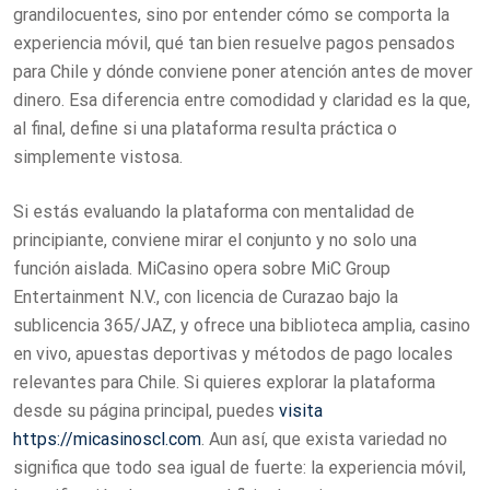
grandilocuentes, sino por entender cómo se comporta la
experiencia móvil, qué tan bien resuelve pagos pensados
para Chile y dónde conviene poner atención antes de mover
dinero. Esa diferencia entre comodidad y claridad es la que,
al final, define si una plataforma resulta práctica o
simplemente vistosa.
Si estás evaluando la plataforma con mentalidad de
principiante, conviene mirar el conjunto y no solo una
función aislada. MiCasino opera sobre MiC Group
Entertainment N.V., con licencia de Curazao bajo la
sublicencia 365/JAZ, y ofrece una biblioteca amplia, casino
en vivo, apuestas deportivas y métodos de pago locales
relevantes para Chile. Si quieres explorar la plataforma
desde su página principal, puedes
visita
https://micasinoscl.com
. Aun así, que exista variedad no
significa que todo sea igual de fuerte: la experiencia móvil,