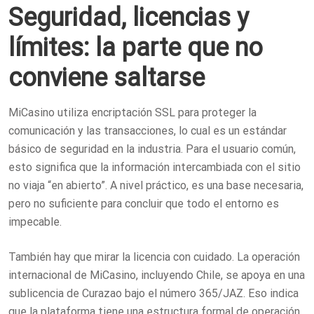
Seguridad, licencias y
límites: la parte que no
conviene saltarse
MiCasino utiliza encriptación SSL para proteger la
comunicación y las transacciones, lo cual es un estándar
básico de seguridad en la industria. Para el usuario común,
esto significa que la información intercambiada con el sitio
no viaja “en abierto”. A nivel práctico, es una base necesaria,
pero no suficiente para concluir que todo el entorno es
impecable.
También hay que mirar la licencia con cuidado. La operación
internacional de MiCasino, incluyendo Chile, se apoya en una
sublicencia de Curazao bajo el número 365/JAZ. Eso indica
que la plataforma tiene una estructura formal de operación,