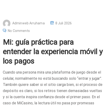
P
Adminweb Arruhama
8 Juli 2026
O
No Comments
S
Mi: guía práctica para
T
E
entender la experiencia móvil y
D
los pagos
O
N
Cuando una persona mira una plataforma de juego desde el
celular, normalmente no está buscando solo “entrar y jugar”.
También quiere saber si el sitio carga bien, si el proceso de
depósito es claro, si los retiros tienen demasiadas vueltas
y si la cuenta inspira confianza desde el primer paso. En el
caso de MiCasino, la lectura útil no pasa por promesas