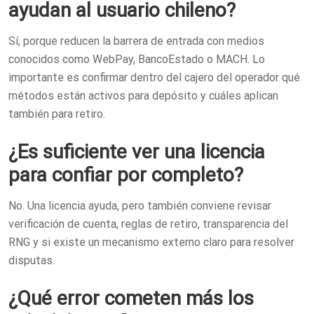
ayudan al usuario chileno?
Sí, porque reducen la barrera de entrada con medios
conocidos como WebPay, BancoEstado o MACH. Lo
importante es confirmar dentro del cajero del operador qué
métodos están activos para depósito y cuáles aplican
también para retiro.
¿Es suficiente ver una licencia
para confiar por completo?
No. Una licencia ayuda, pero también conviene revisar
verificación de cuenta, reglas de retiro, transparencia del
RNG y si existe un mecanismo externo claro para resolver
disputas.
¿Qué error cometen más los