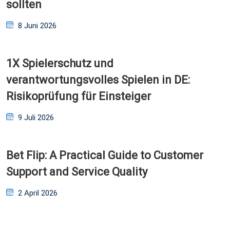
sollten
Posted
8 Juni 2026
on
1X Spielerschutz und
verantwortungsvolles Spielen in DE:
Risikoprüfung für Einsteiger
Posted
9 Juli 2026
on
Bet Flip: A Practical Guide to Customer
Support and Service Quality
Posted
2 April 2026
on