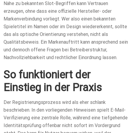
Nähe zu bekannten Slot-Begriffen kann Vertrauen
erzeugen, ohne dass eine offizielle Hersteller- oder
Markenverbindung vorliegt. Wer also einen bekannten
Spieletitel im Namen oder im Design wiedererkennt, sollte
das als optische Orientierung verstehen, nicht als
Qualitätsbeweis. Ein Markenauftritt kann ansprechend sein
und dennoch offene Fragen bei Betreiberstruktur,
Nachvollziehbarkeit und rechtlicher Einordnung lassen.
So funktioniert der
Einstieg in der Praxis
Der Registrierungsprozess wird als eher schlank
beschrieben. In den vorliegenden Hinweisen spielt E-Mail-
Verifizierung eine zentrale Rolle, während eine tiefgehende
Identitätsprüfung offenbar nicht sofort im Vordergrund