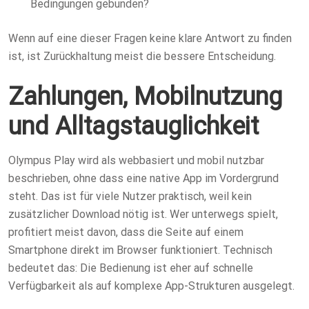
Bedingungen gebunden?
Wenn auf eine dieser Fragen keine klare Antwort zu finden
ist, ist Zurückhaltung meist die bessere Entscheidung.
Zahlungen, Mobilnutzung
und Alltagstauglichkeit
Olympus Play wird als webbasiert und mobil nutzbar
beschrieben, ohne dass eine native App im Vordergrund
steht. Das ist für viele Nutzer praktisch, weil kein
zusätzlicher Download nötig ist. Wer unterwegs spielt,
profitiert meist davon, dass die Seite auf einem
Smartphone direkt im Browser funktioniert. Technisch
bedeutet das: Die Bedienung ist eher auf schnelle
Verfügbarkeit als auf komplexe App-Strukturen ausgelegt.