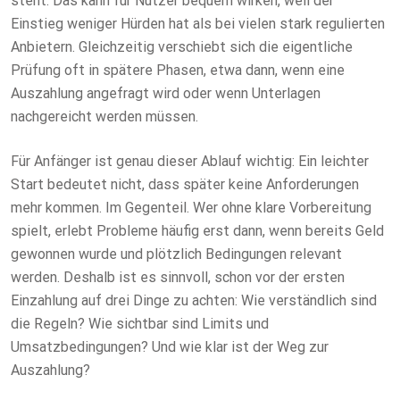
steht. Das kann für Nutzer bequem wirken, weil der
Einstieg weniger Hürden hat als bei vielen stark regulierten
Anbietern. Gleichzeitig verschiebt sich die eigentliche
Prüfung oft in spätere Phasen, etwa dann, wenn eine
Auszahlung angefragt wird oder wenn Unterlagen
nachgereicht werden müssen.
Für Anfänger ist genau dieser Ablauf wichtig: Ein leichter
Start bedeutet nicht, dass später keine Anforderungen
mehr kommen. Im Gegenteil. Wer ohne klare Vorbereitung
spielt, erlebt Probleme häufig erst dann, wenn bereits Geld
gewonnen wurde und plötzlich Bedingungen relevant
werden. Deshalb ist es sinnvoll, schon vor der ersten
Einzahlung auf drei Dinge zu achten: Wie verständlich sind
die Regeln? Wie sichtbar sind Limits und
Umsatzbedingungen? Und wie klar ist der Weg zur
Auszahlung?