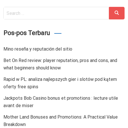
Search
Search
for:
Pos-pos Terbaru
Mino reseña y reputación del sitio
Bet On Red review: player reputation, pros and cons, and
what beginners should know
Rapid w PL: analiza najlepszych gier i slotów pod kątem
oferty free spins
Jackpots Bob Casino bonus et promotions : lecture utile
avant de miser
Mother Land Bonuses and Promotions: A Practical Value
Breakdown