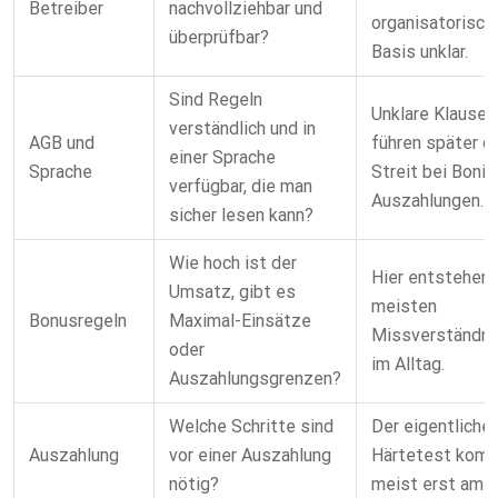
Betreiber
nachvollziehbar und
organisatorisch
überprüfbar?
Basis unklar.
Sind Regeln
Unklare Klausel
verständlich und in
AGB und
führen später o
einer Sprache
Sprache
Streit bei Boni 
verfügbar, die man
Auszahlungen.
sicher lesen kann?
Wie hoch ist der
Hier entstehen 
Umsatz, gibt es
meisten
Bonusregeln
Maximal-Einsätze
Missverständni
oder
im Alltag.
Auszahlungsgrenzen?
Welche Schritte sind
Der eigentliche
Auszahlung
vor einer Auszahlung
Härtetest kom
nötig?
meist erst am E