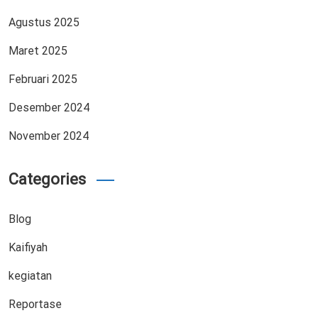
Agustus 2025
Maret 2025
Februari 2025
Desember 2024
November 2024
Categories
Blog
Kaifiyah
kegiatan
Reportase