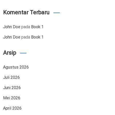
Komentar Terbaru
John Doe
pada
Book 1
John Doe
pada
Book 1
Arsip
Agustus 2026
Juli 2026
Juni 2026
Mei 2026
April 2026