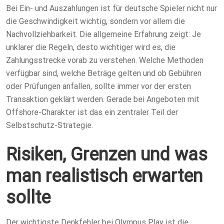
Bei Ein- und Auszahlungen ist für deutsche Spieler nicht nur
die Geschwindigkeit wichtig, sondern vor allem die
Nachvollziehbarkeit. Die allgemeine Erfahrung zeigt: Je
unklarer die Regeln, desto wichtiger wird es, die
Zahlungsstrecke vorab zu verstehen. Welche Methoden
verfügbar sind, welche Beträge gelten und ob Gebühren
oder Prüfungen anfallen, sollte immer vor der ersten
Transaktion geklärt werden. Gerade bei Angeboten mit
Offshore-Charakter ist das ein zentraler Teil der
Selbstschutz-Strategie.
Risiken, Grenzen und was
man realistisch erwarten
sollte
Der wichtigste Denkfehler bei Olympus Play ist die