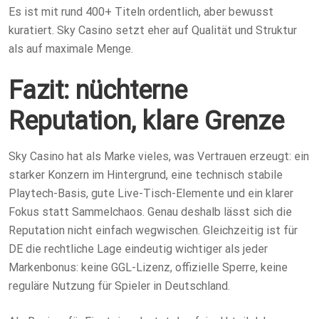
Es ist mit rund 400+ Titeln ordentlich, aber bewusst
kuratiert. Sky Casino setzt eher auf Qualität und Struktur
als auf maximale Menge.
Fazit: nüchterne
Reputation, klare Grenze
Sky Casino hat als Marke vieles, was Vertrauen erzeugt: ein
starker Konzern im Hintergrund, eine technisch stabile
Playtech-Basis, gute Live-Tisch-Elemente und ein klarer
Fokus statt Sammelchaos. Genau deshalb lässt sich die
Reputation nicht einfach wegwischen. Gleichzeitig ist für
DE die rechtliche Lage eindeutig wichtiger als jeder
Markenbonus: keine GGL-Lizenz, offizielle Sperre, keine
reguläre Nutzung für Spieler in Deutschland.