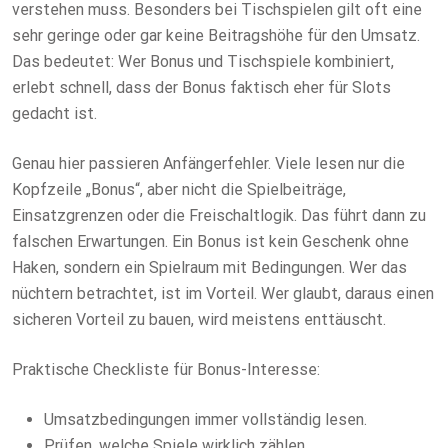
verstehen muss. Besonders bei Tischspielen gilt oft eine
sehr geringe oder gar keine Beitragshöhe für den Umsatz.
Das bedeutet: Wer Bonus und Tischspiele kombiniert,
erlebt schnell, dass der Bonus faktisch eher für Slots
gedacht ist.
Genau hier passieren Anfängerfehler. Viele lesen nur die
Kopfzeile „Bonus“, aber nicht die Spielbeiträge,
Einsatzgrenzen oder die Freischaltlogik. Das führt dann zu
falschen Erwartungen. Ein Bonus ist kein Geschenk ohne
Haken, sondern ein Spielraum mit Bedingungen. Wer das
nüchtern betrachtet, ist im Vorteil. Wer glaubt, daraus einen
sicheren Vorteil zu bauen, wird meistens enttäuscht.
Praktische Checkliste für Bonus-Interesse:
Umsatzbedingungen immer vollständig lesen.
Prüfen, welche Spiele wirklich zählen.