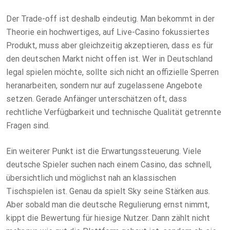
Der Trade-off ist deshalb eindeutig. Man bekommt in der
Theorie ein hochwertiges, auf Live-Casino fokussiertes
Produkt, muss aber gleichzeitig akzeptieren, dass es für
den deutschen Markt nicht offen ist. Wer in Deutschland
legal spielen möchte, sollte sich nicht an offizielle Sperren
heranarbeiten, sondern nur auf zugelassene Angebote
setzen. Gerade Anfänger unterschätzen oft, dass
rechtliche Verfügbarkeit und technische Qualität getrennte
Fragen sind.
Ein weiterer Punkt ist die Erwartungssteuerung. Viele
deutsche Spieler suchen nach einem Casino, das schnell,
übersichtlich und möglichst nah an klassischen
Tischspielen ist. Genau da spielt Sky seine Stärken aus.
Aber sobald man die deutsche Regulierung ernst nimmt,
kippt die Bewertung für hiesige Nutzer. Dann zählt nicht