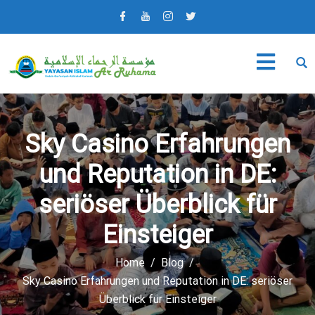
Sky Casino Erfahrungen
und Reputation in DE:
seriöser Überblick für
Einsteiger
Home
Blog
Sky Casino Erfahrungen und Reputation in DE: seriöser
Überblick für Einsteiger