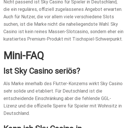
Nicht passend ist Sky Casino für Spieler in Deutschland,
die ein reguläres, offiziell zugelassenes Angebot erwarten.
Auch für Nutzer, die vor allem viele verschiedene Slots
suchen, ist die Marke nicht die naheliegendste Wahl. Sky
Casino ist kein reines Massen-Slotcasino, sondern eher ein
kuratiertes Premium-Produkt mit Tischspiel-Schwerpunkt.
Mini-FAQ
Ist Sky Casino seriös?
Als Marke innerhalb des Flutter-Konzerns wirkt Sky Casino
sehr solide und etabliert. Für Deutschland ist die
entscheidende Einschränkung aber die fehlende GGL-
Lizenz und die offizielle Sperre für Spieler mit Wohnsitz in
Deutschland.