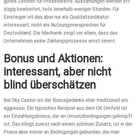
gutes Zeichen für Prozessreife: Auszahlungen werden oft
zügig bearbeitet, teils innerhalb weniger Stunden. Für
Einsteiger ist das aber nur als Qualitätsindikator
interessant, nicht als Nutzungsversprechen für
Deutschland. Die Mechanik zeigt vor allem, dass das
Unternehmen seine Zahlungsprozesse ernst nimmt.
Bonus und Aktionen:
interessant, aber nicht
blind überschätzen
Bei Sky Casino ist der Bonusgedanke eher traditionell als
aggressiv. Ein typisches Beispiel aus dem UK-Umfeld ist
ein Einzahlungsbonus, der an Umsatzbedingungen geknüpft
ist. Das klingt zuerst nach einem schönen Zusatz, ist in der
Praxis aber immer an Bedingungen gebunden, die man