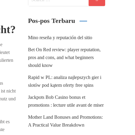
for:
Pos-pos Terbaru
cht?
Mino reseña y reputación del sitio
he
Bet On Red review: player reputation,
eutet
pros and cons, and what beginners
ulierten
should know
Rapid w PL: analiza najlepszych gier i
us
slotów pod kątem oferty free spins
ist nicht
Jackpots Bob Casino bonus et
hutz und
promotions : lecture utile avant de miser
Mother Land Bonuses and Promotions:
ibt es
A Practical Value Breakdown
ste