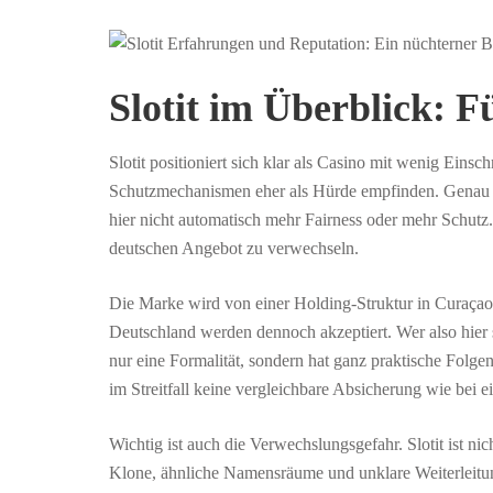
Slotit im Überblick: F
Slotit positioniert sich klar als Casino mit wenig Einsch
Schutzmechanismen eher als Hürde empfinden. Genau da
hier nicht automatisch mehr Fairness oder mehr Schutz. F
deutschen Angebot zu verwechseln.
Die Marke wird von einer Holding-Struktur in Curaçao 
Deutschland werden dennoch akzeptiert. Wer also hier 
nur eine Formalität, sondern hat ganz praktische Fol
im Streitfall keine vergleichbare Absicherung wie bei e
Wichtig ist auch die Verwechslungsgefahr. Slotit ist ni
Klone, ähnliche Namensräume und unklare Weiterleitun