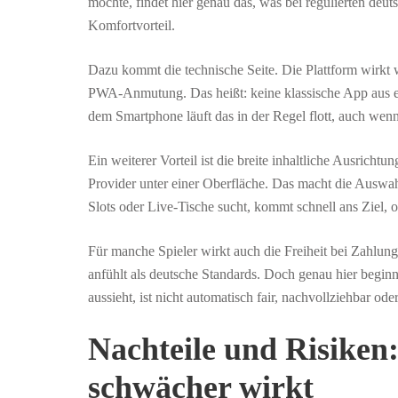
möchte, findet hier genau das, was bei regulierten deuts
Komfortvorteil.
Dazu kommt die technische Seite. Die Plattform wirk
PWA-Anmutung. Das heißt: keine klassische App aus ei
dem Smartphone läuft das in der Regel flott, auch we
Ein weiterer Vorteil ist die breite inhaltliche Ausrich
Provider unter einer Oberfläche. Das macht die Auswah
Slots oder Live-Tische sucht, kommt schnell ans Ziel, o
Für manche Spieler wirkt auch die Freiheit bei Zahlung
anfühlt als deutsche Standards. Doch genau hier beginnt
aussieht, ist nicht automatisch fair, nachvollziehbar od
Nachteile und Risiken:
schwächer wirkt