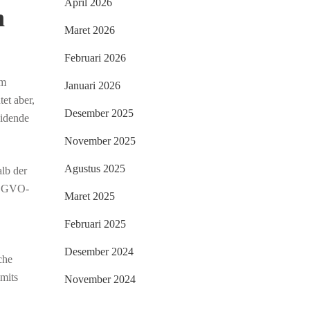
April 2026
n
Maret 2026
Februari 2026
em
Januari 2026
tet aber,
Desember 2025
eidende
November 2025
Agustus 2025
lb der
 DSGVO-
Maret 2025
Februari 2025
Desember 2024
che
imits
November 2024