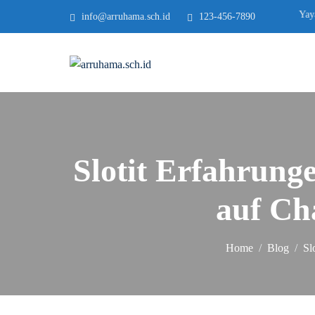
Yayasan Islam 
info@arruhama.sch.id
123-456-7890
Slotit Erfahrung
auf Ch
Home
Blog
Sl