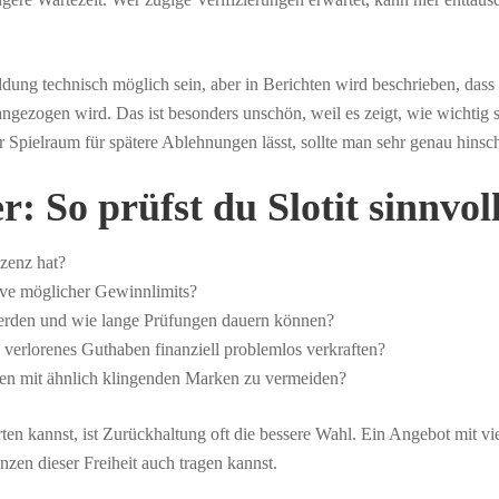
ung technisch möglich sein, aber in Berichten wird beschrieben, das
gezogen wird. Das ist besonders unschön, weil es zeigt, wie wichtig 
 Spielraum für spätere Ablehnungen lässt, sollte man sehr genau hinsc
: So prüfst du Slotit sinnvol
izenz hat?
ive möglicher Gewinnlimits?
rden und wie lange Prüfungen dauern können?
verlorenes Guthaben finanziell problemlos verkraften?
en mit ähnlich klingenden Marken zu vermeiden?
ten kannst, ist Zurückhaltung oft die bessere Wahl. Ein Angebot mit vi
nzen dieser Freiheit auch tragen kannst.