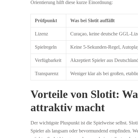
Orientierung hilft diese kurze Einordnung:
Prüfpunkt
Was bei Slotit auffällt
Lizenz
Curaçao, keine deutsche GGL-Liz
Spielregeln
Keine 5-Sekunden-Regel, Autopla
Verfügbarkeit
Akzeptiert Spieler aus Deutschlan
Transparenz
Weniger klar als bei großen, etabl
Vorteile von Slotit: W
attraktiv macht
Der wichtigste Pluspunkt ist die Spielweise selbst. Slot
Spieler als langsam oder bevormundend empfinden. We