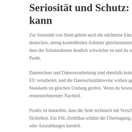
Seriosität und Schutz:
kann
Zur Seriosität von Slotit gehört auch die nüchterne Ei
deutschen, streng kontrollierten Anbieter gleichzusetzen
dass der Schutzrahmen deutlich schwächer ist und du me
Punkt.
Datenschutz und Datenverarbeitung sind ebenfalls ke
EU verarbeitet, und die Datenschutzhinweise wirken g
Standards im gleichen Umfang greifen. Wenn du besond
ernstzunehmender Nachteil.
Positiv ist immerhin, dass die Seite technisch mit Versc
Sicherheit. Ein SSL-Zertifikat schützt die Übertragung,
oder Auszahlungen handelt.