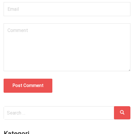
Post Comment
Search
Search
for:
Kategori