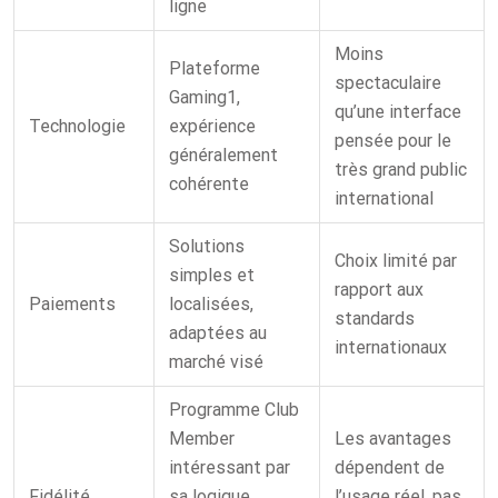
ligne
Moins
Plateforme
spectaculaire
Gaming1,
qu’une interface
Technologie
expérience
pensée pour le
généralement
très grand public
cohérente
international
Solutions
Choix limité par
simples et
rapport aux
Paiements
localisées,
standards
adaptées au
internationaux
marché visé
Programme Club
Member
Les avantages
intéressant par
dépendent de
Fidélité
sa logique
l’usage réel, pas