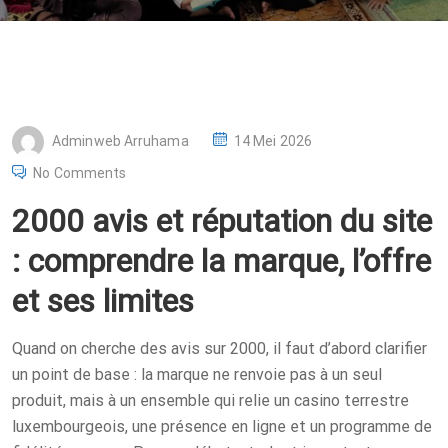
P
Adminweb Arruhama
14 Mei 2026
O
No Comments
S
2000 avis et réputation du site
T
E
: comprendre la marque, l’offre
D
et ses limites
O
N
Quand on cherche des avis sur 2000, il faut d’abord clarifier
un point de base : la marque ne renvoie pas à un seul
produit, mais à un ensemble qui relie un casino terrestre
luxembourgeois, une présence en ligne et un programme de