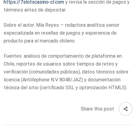
https://7slotscasino-cl.com
y revisa la sección de pagos y
términos antes de depositar.
Sobre el autor: Mía Reyes — redactora analítica senior
especializada en reseñas de juegos y experiencia de
producto para el mercado chileno.
Fuentes: análisis de comportamiento de plataforma en
Chile, reportes de usuarios sobre tiempos de retiro y
verificación (comunidades públicas), datos técnicos sobre
licencia (Antillephone N.V. 8048/JAZ) y documentación
técnica del sitio (certificado SSL y optimización HTML5).
Share this post