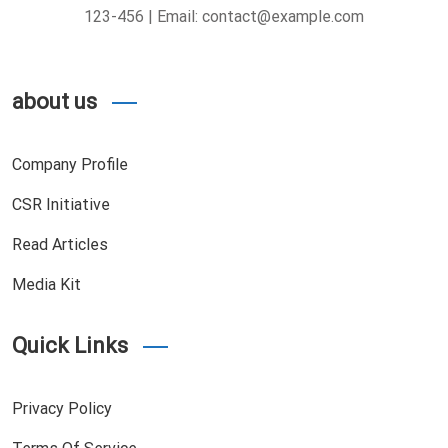
123-456 | Email: contact@example.com
about us
Company Profile
CSR Initiative
Read Articles
Media Kit
Quick Links
Privacy Policy