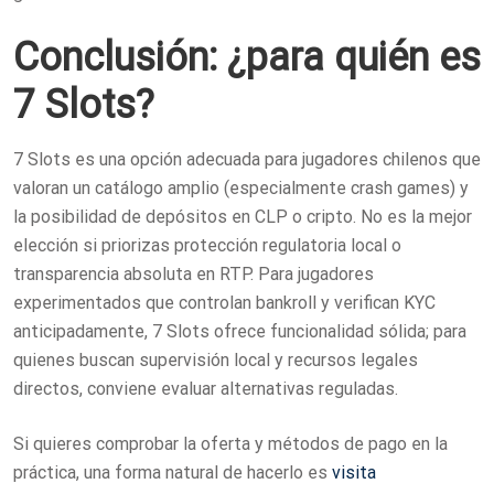
Conclusión: ¿para quién es
7 Slots?
7 Slots es una opción adecuada para jugadores chilenos que
valoran un catálogo amplio (especialmente crash games) y
la posibilidad de depósitos en CLP o cripto. No es la mejor
elección si priorizas protección regulatoria local o
transparencia absoluta en RTP. Para jugadores
experimentados que controlan bankroll y verifican KYC
anticipadamente, 7 Slots ofrece funcionalidad sólida; para
quienes buscan supervisión local y recursos legales
directos, conviene evaluar alternativas reguladas.
Si quieres comprobar la oferta y métodos de pago en la
práctica, una forma natural de hacerlo es
visita