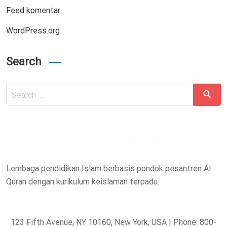
Feed komentar
WordPress.org
Search
Search
Search
for:
Lembaga pendidikan Islam berbasis pondok pesantren Al
Quran dengan kurikulum keislaman terpadu.
123 Fifth Avenue, NY 10160, New York, USA | Phone: 800-