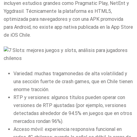
incluyen estudios grandes como Pragmatic Play, NetEnt y
Yggdrasil. Técnicamente la plataforma es HTML5,
optimizada para navegadores y con una APK promovida
para Android; no existe app nativa publicada en la App Store
de iOS Chile.
Variedad: muchas tragamonedas de alta volatilidad y
una sección fuerte de crash games, que en Chile tienen
enorme tracción.
RTP y versiones: algunos títulos pueden operar con
versiones de RTP ajustadas (por ejemplo, versiones
detectadas alrededor de 94.5% en juegos que en otros
mercados rondan 96%).
Acceso móvil: experiencia responsiva funcional en