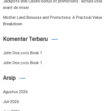
Jackpots Bob Casino bonus et promotions : lecture utile
avant de miser
Mother Land Bonuses and Promotions: A Practical Value
Breakdown
Komentar Terbaru
John Doe
pada
Book 1
John Doe
pada
Book 1
Arsip
Agustus 2026
Juli 2026