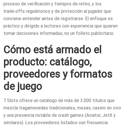
proceso de verificación y tiempos de retiro; y los
trade‑offs regulatorios y de protección al jugador que
conviene entender antes de registrarse. El enfoque es
práctico y dirigido a lectores con experiencia que quieren
tomar decisiones informadas, no un folleto publicitario.
Cómo está armado el
producto: catálogo,
proveedores y formatos
de juego
7 Slots ofrece un catálogo de más de 3.000 títulos que
mezcla tragamonedas tradicionales, mesas, casino en vivo
y una presencia notable de crash games (Aviator, JetX y
similares). Los proveedores listados con frecuencia