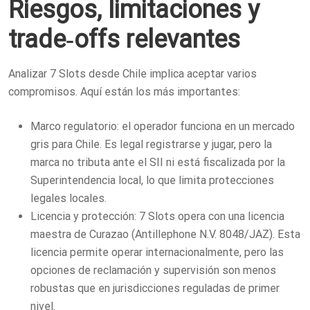
Riesgos, limitaciones y
trade‑offs relevantes
Analizar 7 Slots desde Chile implica aceptar varios
compromisos. Aquí están los más importantes:
Marco regulatorio: el operador funciona en un mercado
gris para Chile. Es legal registrarse y jugar, pero la
marca no tributa ante el SII ni está fiscalizada por la
Superintendencia local, lo que limita protecciones
legales locales.
Licencia y protección: 7 Slots opera con una licencia
maestra de Curazao (Antillephone N.V. 8048/JAZ). Esta
licencia permite operar internacionalmente, pero las
opciones de reclamación y supervisión son menos
robustas que en jurisdicciones reguladas de primer
nivel.