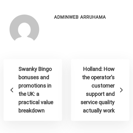
ADMINWEB ARRUHAMA
Swanky Bingo
Holland: How
bonuses and
the operator’s
promotions in
customer
the UK: a
support and
practical value
service quality
breakdown
actually work