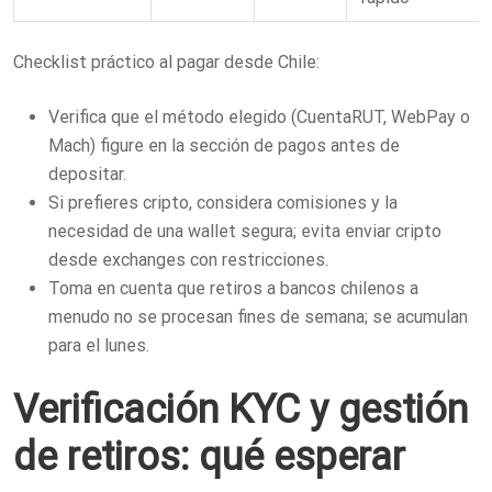
Checklist práctico al pagar desde Chile:
Verifica que el método elegido (CuentaRUT, WebPay o
Mach) figure en la sección de pagos antes de
depositar.
Si prefieres cripto, considera comisiones y la
necesidad de una wallet segura; evita enviar cripto
desde exchanges con restricciones.
Toma en cuenta que retiros a bancos chilenos a
menudo no se procesan fines de semana; se acumulan
para el lunes.
Verificación KYC y gestión
de retiros: qué esperar