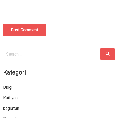
Post Comment
Search
Search
for:
Kategori
Blog
Kaifiyah
kegiatan