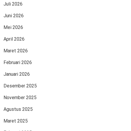
Juli 2026
Juni 2026
Mei 2026
April 2026
Maret 2026
Februari 2026
Januari 2026
Desember 2025
November 2025
Agustus 2025
Maret 2025