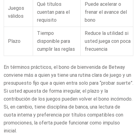
Qué títulos
Puede acelerar o
Juegos
cuentan para el
frenar el avance del
válidos
requisito
bono
Tiempo
Reduce la utilidad si
Plazo
disponible para
usted juega con poca
cumplir las reglas
frecuencia
En términos prácticos, el bono de bienvenida de Betway
conviene más a quien ya tiene una rutina clara de juego y un
presupuesto fijo que a quien entra solo para “probar suerte”.
Si usted apuesta de forma irregular, el plazo y la
contribución de los juegos pueden volver el bono incómodo.
Si, en cambio, tiene disciplina de banca, una lectura de
cuota interna y preferencia por títulos compatibles con
promociones, la oferta puede funcionar como impulso
inicial.