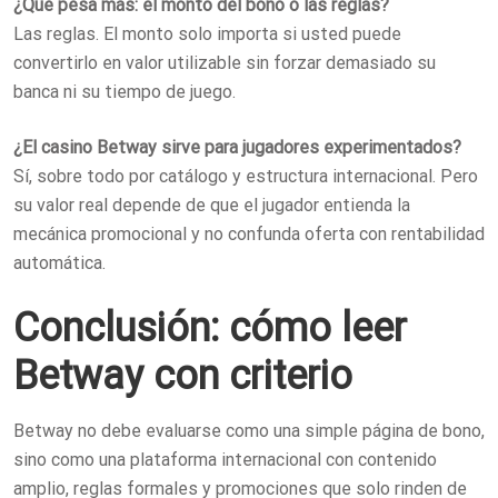
¿Qué pesa más: el monto del bono o las reglas?
Las reglas. El monto solo importa si usted puede
convertirlo en valor utilizable sin forzar demasiado su
banca ni su tiempo de juego.
¿El casino Betway sirve para jugadores experimentados?
Sí, sobre todo por catálogo y estructura internacional. Pero
su valor real depende de que el jugador entienda la
mecánica promocional y no confunda oferta con rentabilidad
automática.
Conclusión: cómo leer
Betway con criterio
Betway no debe evaluarse como una simple página de bono,
sino como una plataforma internacional con contenido
amplio, reglas formales y promociones que solo rinden de