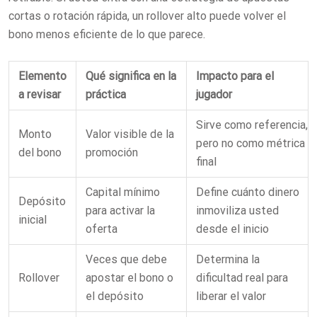
cortas o rotación rápida, un rollover alto puede volver el
bono menos eficiente de lo que parece.
Elemento
Qué significa en la
Impacto para el
a revisar
práctica
jugador
Sirve como referencia,
Monto
Valor visible de la
pero no como métrica
del bono
promoción
final
Capital mínimo
Define cuánto dinero
Depósito
para activar la
inmoviliza usted
inicial
oferta
desde el inicio
Veces que debe
Determina la
Rollover
apostar el bono o
dificultad real para
el depósito
liberar el valor