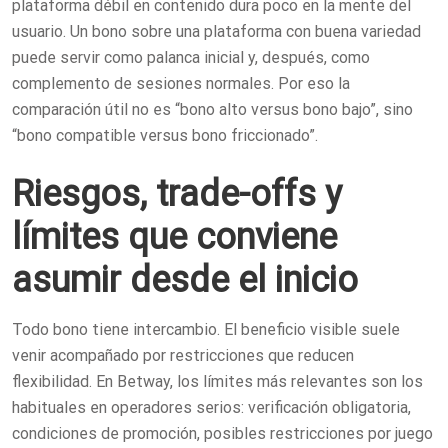
plataforma débil en contenido dura poco en la mente del
usuario. Un bono sobre una plataforma con buena variedad
puede servir como palanca inicial y, después, como
complemento de sesiones normales. Por eso la
comparación útil no es “bono alto versus bono bajo”, sino
“bono compatible versus bono friccionado”.
Riesgos, trade-offs y
límites que conviene
asumir desde el inicio
Todo bono tiene intercambio. El beneficio visible suele
venir acompañado por restricciones que reducen
flexibilidad. En Betway, los límites más relevantes son los
habituales en operadores serios: verificación obligatoria,
condiciones de promoción, posibles restricciones por juego