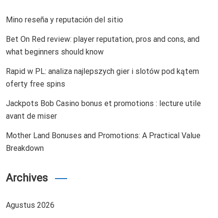
Mino reseña y reputación del sitio
Bet On Red review: player reputation, pros and cons, and
what beginners should know
Rapid w PL: analiza najlepszych gier i slotów pod kątem
oferty free spins
Jackpots Bob Casino bonus et promotions : lecture utile
avant de miser
Mother Land Bonuses and Promotions: A Practical Value
Breakdown
Archives
Agustus 2026