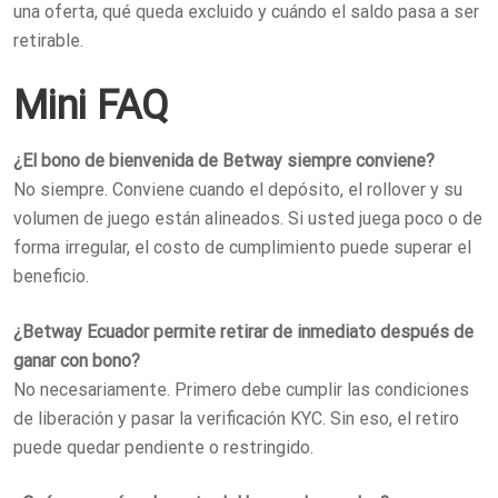
una oferta, qué queda excluido y cuándo el saldo pasa a ser
retirable.
Mini FAQ
¿El bono de bienvenida de Betway siempre conviene?
No siempre. Conviene cuando el depósito, el rollover y su
volumen de juego están alineados. Si usted juega poco o de
forma irregular, el costo de cumplimiento puede superar el
beneficio.
¿Betway Ecuador permite retirar de inmediato después de
ganar con bono?
No necesariamente. Primero debe cumplir las condiciones
de liberación y pasar la verificación KYC. Sin eso, el retiro
puede quedar pendiente o restringido.