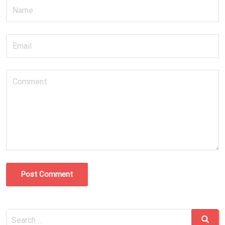
Post Comment
Search
Search