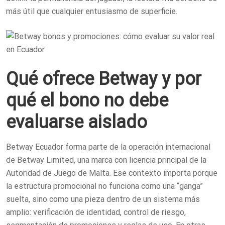
más útil que cualquier entusiasmo de superficie.
Qué ofrece Betway y por
qué el bono no debe
evaluarse aislado
Betway Ecuador forma parte de la operación internacional
de Betway Limited, una marca con licencia principal de la
Autoridad de Juego de Malta. Ese contexto importa porque
la estructura promocional no funciona como una “ganga”
suelta, sino como una pieza dentro de un sistema más
amplio: verificación de identidad, control de riesgo,