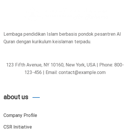
Lembaga pendidikan Islam berbasis pondok pesantren Al
Quran dengan kurikulum keislaman terpadu.
123 Fifth Avenue, NY 10160, New York, USA | Phone: 800-
123-456 | Email: contact@example.com
about us
Company Profile
CSR Initiative