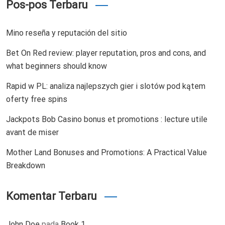
Pos-pos Terbaru
Mino reseña y reputación del sitio
Bet On Red review: player reputation, pros and cons, and
what beginners should know
Rapid w PL: analiza najlepszych gier i slotów pod kątem
oferty free spins
Jackpots Bob Casino bonus et promotions : lecture utile
avant de miser
Mother Land Bonuses and Promotions: A Practical Value
Breakdown
Komentar Terbaru
John Doe
pada
Book 1