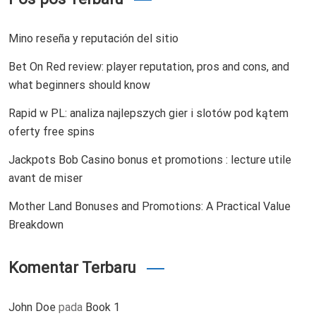
Mino reseña y reputación del sitio
Bet On Red review: player reputation, pros and cons, and
what beginners should know
Rapid w PL: analiza najlepszych gier i slotów pod kątem
oferty free spins
Jackpots Bob Casino bonus et promotions : lecture utile
avant de miser
Mother Land Bonuses and Promotions: A Practical Value
Breakdown
Komentar Terbaru
John Doe
pada
Book 1