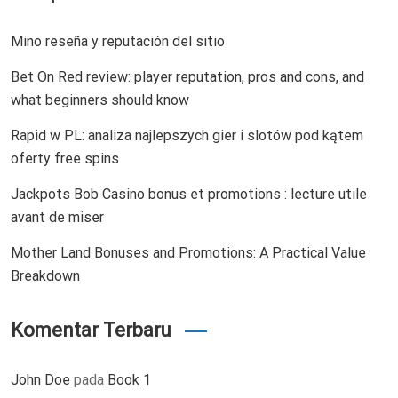
Mino reseña y reputación del sitio
Bet On Red review: player reputation, pros and cons, and
what beginners should know
Rapid w PL: analiza najlepszych gier i slotów pod kątem
oferty free spins
Jackpots Bob Casino bonus et promotions : lecture utile
avant de miser
Mother Land Bonuses and Promotions: A Practical Value
Breakdown
Komentar Terbaru
John Doe
pada
Book 1