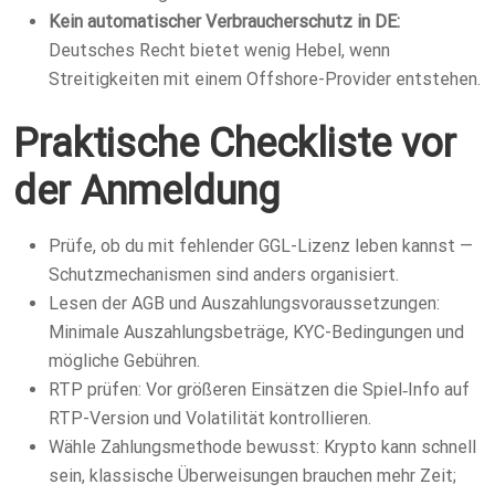
Kein automatischer Verbraucherschutz in DE:
Deutsches Recht bietet wenig Hebel, wenn
Streitigkeiten mit einem Offshore-Provider entstehen.
Praktische Checkliste vor
der Anmeldung
Prüfe, ob du mit fehlender GGL-Lizenz leben kannst —
Schutzmechanismen sind anders organisiert.
Lesen der AGB und Auszahlungsvoraussetzungen:
Minimale Auszahlungsbeträge, KYC-Bedingungen und
mögliche Gebühren.
RTP prüfen: Vor größeren Einsätzen die Spiel‑Info auf
RTP-Version und Volatilität kontrollieren.
Wähle Zahlungsmethode bewusst: Krypto kann schnell
sein, klassische Überweisungen brauchen mehr Zeit;