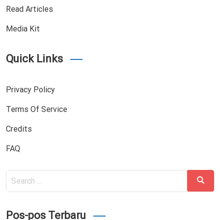
Read Articles
Media Kit
Quick Links
Privacy Policy
Terms Of Service
Credits
FAQ
Search
Search
for:
Pos-pos Terbaru