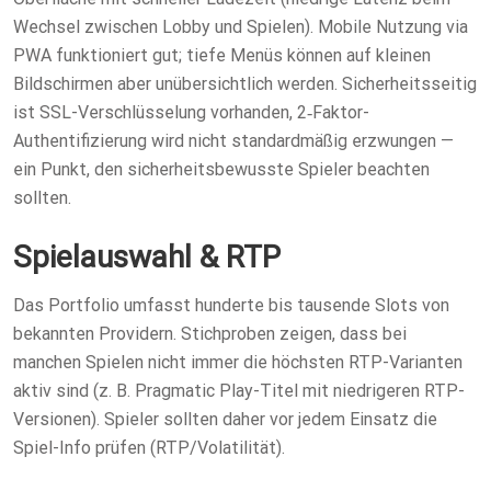
Wechsel zwischen Lobby und Spielen). Mobile Nutzung via
PWA funktioniert gut; tiefe Menüs können auf kleinen
Bildschirmen aber unübersichtlich werden. Sicherheitsseitig
ist SSL-Verschlüsselung vorhanden, 2‑Faktor-
Authentifizierung wird nicht standardmäßig erzwungen —
ein Punkt, den sicherheitsbewusste Spieler beachten
sollten.
Spielauswahl & RTP
Das Portfolio umfasst hunderte bis tausende Slots von
bekannten Providern. Stichproben zeigen, dass bei
manchen Spielen nicht immer die höchsten RTP-Varianten
aktiv sind (z. B. Pragmatic Play-Titel mit niedrigeren RTP-
Versionen). Spieler sollten daher vor jedem Einsatz die
Spiel-Info prüfen (RTP/Volatilität).