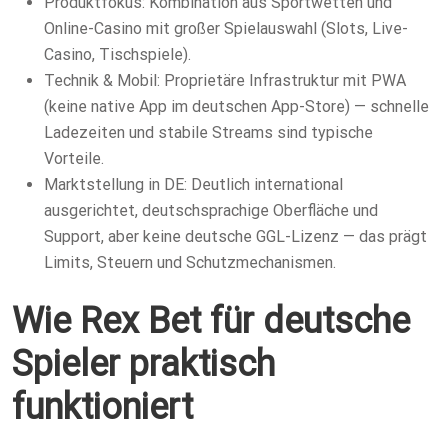
Produktfokus: Kombination aus Sportwetten und
Online-Casino mit großer Spielauswahl (Slots, Live-
Casino, Tischspiele).
Technik & Mobil: Proprietäre Infrastruktur mit PWA
(keine native App im deutschen App-Store) — schnelle
Ladezeiten und stabile Streams sind typische
Vorteile.
Marktstellung in DE: Deutlich international
ausgerichtet, deutschsprachige Oberfläche und
Support, aber keine deutsche GGL-Lizenz — das prägt
Limits, Steuern und Schutzmechanismen.
Wie Rex Bet für deutsche
Spieler praktisch
funktioniert