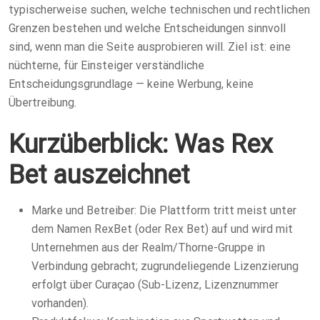
typischerweise suchen, welche technischen und rechtlichen
Grenzen bestehen und welche Entscheidungen sinnvoll
sind, wenn man die Seite ausprobieren will. Ziel ist: eine
nüchterne, für Einsteiger verständliche
Entscheidungsgrundlage — keine Werbung, keine
Übertreibung.
Kurzüberblick: Was Rex
Bet auszeichnet
Marke und Betreiber: Die Plattform tritt meist unter
dem Namen RexBet (oder Rex Bet) auf und wird mit
Unternehmen aus der Realm/Thorne-Gruppe in
Verbindung gebracht; zugrundeliegende Lizenzierung
erfolgt über Curaçao (Sub-Lizenz, Lizenznummer
vorhanden).