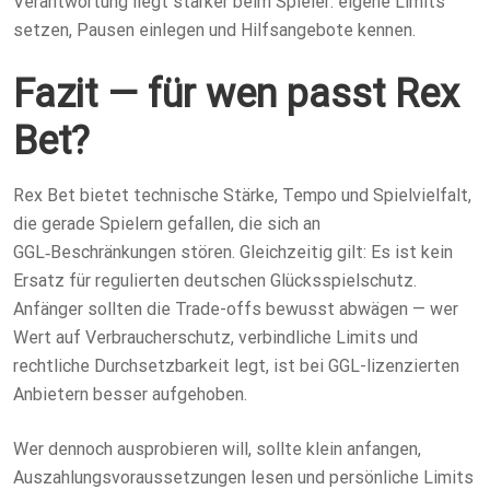
Verantwortung liegt stärker beim Spieler: eigene Limits
setzen, Pausen einlegen und Hilfsangebote kennen.
Fazit — für wen passt Rex
Bet?
Rex Bet bietet technische Stärke, Tempo und Spielvielfalt,
die gerade Spielern gefallen, die sich an
GGL‑Beschränkungen stören. Gleichzeitig gilt: Es ist kein
Ersatz für regulierten deutschen Glücksspielschutz.
Anfänger sollten die Trade-offs bewusst abwägen — wer
Wert auf Verbraucherschutz, verbindliche Limits und
rechtliche Durchsetzbarkeit legt, ist bei GGL-lizenzierten
Anbietern besser aufgehoben.
Wer dennoch ausprobieren will, sollte klein anfangen,
Auszahlungsvoraussetzungen lesen und persönliche Limits