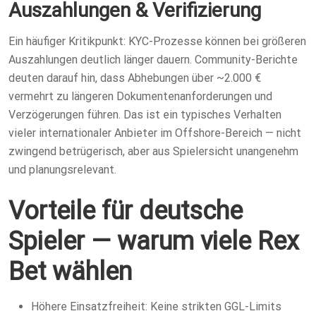
Auszahlungen & Verifizierung
Ein häufiger Kritikpunkt: KYC-Prozesse können bei größeren
Auszahlungen deutlich länger dauern. Community-Berichte
deuten darauf hin, dass Abhebungen über ~2.000 €
vermehrt zu längeren Dokumentenanforderungen und
Verzögerungen führen. Das ist ein typisches Verhalten
vieler internationaler Anbieter im Offshore-Bereich — nicht
zwingend betrügerisch, aber aus Spielersicht unangenehm
und planungsrelevant.
Vorteile für deutsche
Spieler — warum viele Rex
Bet wählen
Höhere Einsatzfreiheit: Keine strikten GGL-Limits