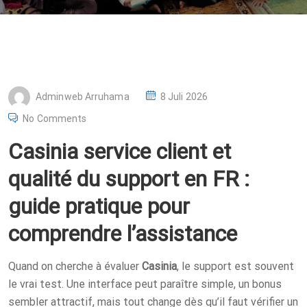
P
Adminweb Arruhama
8 Juli 2026
O
No Comments
S
Casinia service client et
T
E
qualité du support en FR :
D
guide pratique pour
O
N
comprendre l’assistance
Quand on cherche à évaluer
Casinia
, le support est souvent
le vrai test. Une interface peut paraître simple, un bonus
sembler attractif, mais tout change dès qu’il faut vérifier un