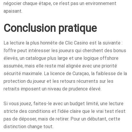
négocier chaque étape, ce n’est pas un environnement
apaisant.
Conclusion pratique
La lecture la plus honnête de Clic Casino est la suivante :
l’offre peut intéresser les joueurs qui cherchent des bonus
élevés, un catalogue plus large et une logique offshore
assumée, mais elle reste mal alignée avec une priorité
sécurité maximale. La licence de Curaçao, la faiblesse de la
protection du joueur et les retours récurrents sur les
retraits imposent un niveau de prudence élevé.
Si vous jouez, faites-le avec un budget limité, une lecture
stricte des conditions et l’idée claire que le vrai test n’est
pas de déposer, mais de retirer. Pour un débutant, cette
distinction change tout.