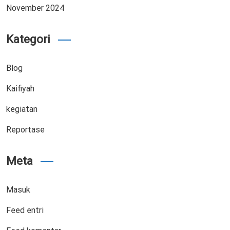
November 2024
Kategori
Blog
Kaifiyah
kegiatan
Reportase
Meta
Masuk
Feed entri