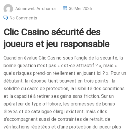
P
Adminweb Arruhama
30 Mei 2026
O
No Comments
S
Clic Casino sécurité des
T
E
joueurs et jeu responsable
D
O
Quand on évalue Clic Casino sous l’angle de la sécurité, la
N
bonne question n’est pas « est-ce attractif ? », mais «
quels risques prend-on réellement en jouant ici ? ». Pour un
débutant, la réponse tient souvent en trois points : la
solidité du cadre de protection, la lisibilité des conditions
et la capacité à retirer ses gains sans friction. Sur un
opérateur de type offshore, les promesses de bonus
élevés et de catalogue élargi existent, mais elles
s’accompagnent aussi de contraintes de retrait, de
vérifications répétées et d’une protection du joueur plus