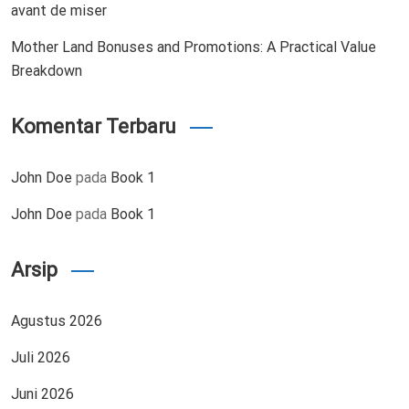
avant de miser
Mother Land Bonuses and Promotions: A Practical Value
Breakdown
Komentar Terbaru
John Doe
pada
Book 1
John Doe
pada
Book 1
Arsip
Agustus 2026
Juli 2026
Juni 2026