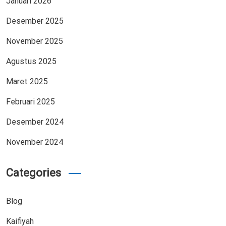
Januari 2026
Desember 2025
November 2025
Agustus 2025
Maret 2025
Februari 2025
Desember 2024
November 2024
Categories
Blog
Kaifiyah