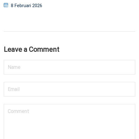
Posted
8 Februari 2026
on
Leave a Comment