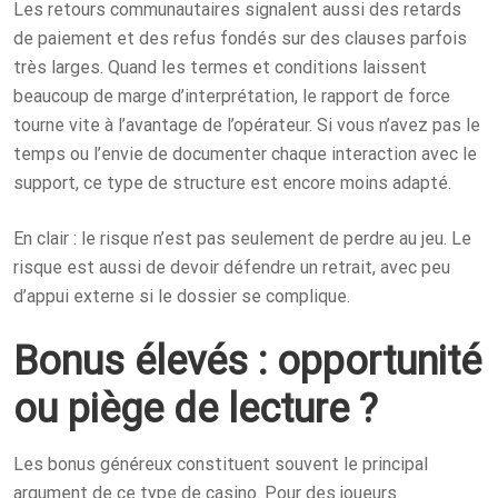
Les retours communautaires signalent aussi des retards
de paiement et des refus fondés sur des clauses parfois
très larges. Quand les termes et conditions laissent
beaucoup de marge d’interprétation, le rapport de force
tourne vite à l’avantage de l’opérateur. Si vous n’avez pas le
temps ou l’envie de documenter chaque interaction avec le
support, ce type de structure est encore moins adapté.
En clair : le risque n’est pas seulement de perdre au jeu. Le
risque est aussi de devoir défendre un retrait, avec peu
d’appui externe si le dossier se complique.
Bonus élevés : opportunité
ou piège de lecture ?
Les bonus généreux constituent souvent le principal
argument de ce type de casino. Pour des joueurs