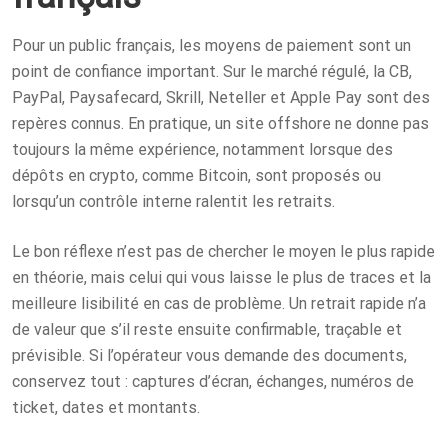
Pour un public français, les moyens de paiement sont un
point de confiance important. Sur le marché régulé, la CB,
PayPal, Paysafecard, Skrill, Neteller et Apple Pay sont des
repères connus. En pratique, un site offshore ne donne pas
toujours la même expérience, notamment lorsque des
dépôts en crypto, comme Bitcoin, sont proposés ou
lorsqu’un contrôle interne ralentit les retraits.
Le bon réflexe n’est pas de chercher le moyen le plus rapide
en théorie, mais celui qui vous laisse le plus de traces et la
meilleure lisibilité en cas de problème. Un retrait rapide n’a
de valeur que s’il reste ensuite confirmable, traçable et
prévisible. Si l’opérateur vous demande des documents,
conservez tout : captures d’écran, échanges, numéros de
ticket, dates et montants.