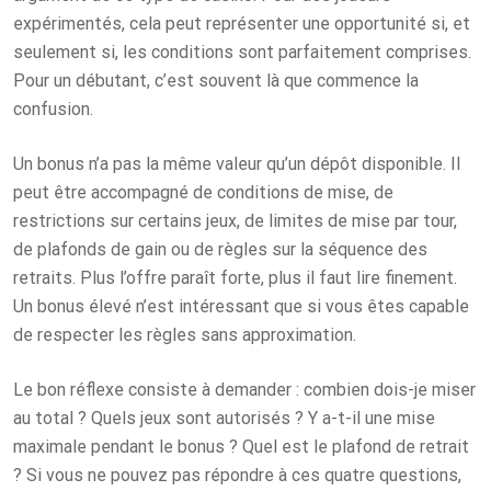
expérimentés, cela peut représenter une opportunité si, et
seulement si, les conditions sont parfaitement comprises.
Pour un débutant, c’est souvent là que commence la
confusion.
Un bonus n’a pas la même valeur qu’un dépôt disponible. Il
peut être accompagné de conditions de mise, de
restrictions sur certains jeux, de limites de mise par tour,
de plafonds de gain ou de règles sur la séquence des
retraits. Plus l’offre paraît forte, plus il faut lire finement.
Un bonus élevé n’est intéressant que si vous êtes capable
de respecter les règles sans approximation.
Le bon réflexe consiste à demander : combien dois-je miser
au total ? Quels jeux sont autorisés ? Y a-t-il une mise
maximale pendant le bonus ? Quel est le plafond de retrait
? Si vous ne pouvez pas répondre à ces quatre questions,