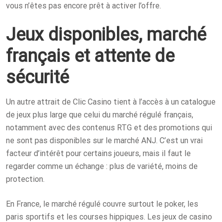
vous n’êtes pas encore prêt à activer l’offre.
Jeux disponibles, marché
français et attente de
sécurité
Un autre attrait de Clic Casino tient à l’accès à un catalogue
de jeux plus large que celui du marché régulé français,
notamment avec des contenus RTG et des promotions qui
ne sont pas disponibles sur le marché ANJ. C’est un vrai
facteur d’intérêt pour certains joueurs, mais il faut le
regarder comme un échange : plus de variété, moins de
protection.
En France, le marché régulé couvre surtout le poker, les
paris sportifs et les courses hippiques. Les jeux de casino