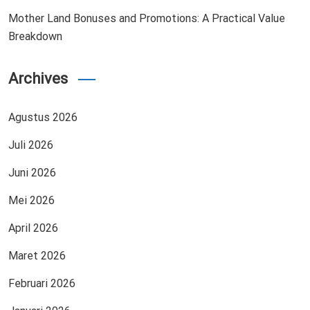
Mother Land Bonuses and Promotions: A Practical Value
Breakdown
Archives
Agustus 2026
Juli 2026
Juni 2026
Mei 2026
April 2026
Maret 2026
Februari 2026