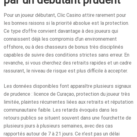
par un débutant prudent
Pour un joueur débutant, Clic Casino attire rarement pour
les bonnes raisons si la priorité absolue est la protection.
Ce type d’offre convient davantage à des joueurs qui
connaissent déjà les compromis d’un environnement
offshore, ou à des chasseurs de bonus très disciplinés
capables de suivre des conditions strictes sans erreur. En
revanche, si vous cherchez des retraits rapides et un cadre
rassurant, le niveau de risque est plus difficile à accepter.
Les données disponibles font apparaître plusieurs signaux
de prudence : licence de Curaçao, protection du joueur très
limitée, plaintes récurrentes liées aux retraits et réputation
communautaire faible. Les retards évoqués dans les
retours publics se situent souvent dans une fourchette de
plusieurs jours à plusieurs semaines, avec des cas
rapportés autour de 7 à 21 jours. Ce n’est pas un délai