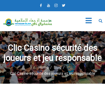
Clic Casino sécurité des
joueurs et jeu responsable
Home
Blog
Clic Casino sécurité des joueurs et jeu responsable