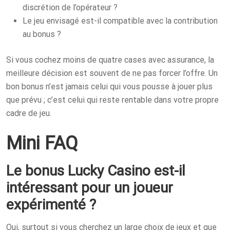
discrétion de l’opérateur ?
Le jeu envisagé est-il compatible avec la contribution
au bonus ?
Si vous cochez moins de quatre cases avec assurance, la
meilleure décision est souvent de ne pas forcer l’offre. Un
bon bonus n’est jamais celui qui vous pousse à jouer plus
que prévu ; c’est celui qui reste rentable dans votre propre
cadre de jeu.
Mini FAQ
Le bonus Lucky Casino est-il
intéressant pour un joueur
expérimenté ?
Oui, surtout si vous cherchez un large choix de jeux et que