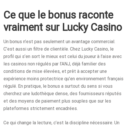
Ce que le bonus raconte
vraiment sur Lucky Casino
Un bonus n’est pas seulement un avantage commercial.
C’est aussi un filtre de clientèle. Chez Lucky Casino, le
profil qui s’en sort le mieux est celui du joueur à l’aise avec
les casinos non régulés par l’ANJ, déjà familier des
conditions de mise élevées, et prêt à accepter une
expérience moins protectrice qu’en environnement français
régulé. En pratique, le bonus a surtout du sens si vous
cherchez une ludothèque dense, des fournisseurs réputés
et des moyens de paiement plus souples que sur les
plateformes strictement encadrées.
Ce qui change la lecture, c’est la discipline nécessaire. Un