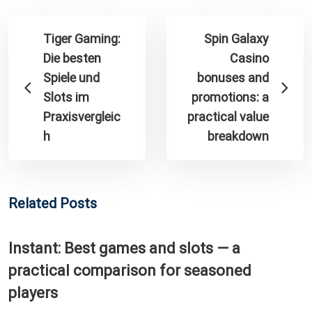
Tiger Gaming:
Spin Galaxy
Die besten
Casino
Spiele und
bonuses and
Slots im
promotions: a
Praxisvergleic
practical value
h
breakdown
Related Posts
Instant: Best games and slots — a
practical comparison for seasoned
players