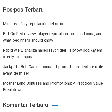
Pos-pos Terbaru
Mino reseña y reputación del sitio
Bet On Red review: player reputation, pros and cons, and
what beginners should know
Rapid w PL: analiza najlepszych gier i slotów pod kątem
oferty free spins
Jackpots Bob Casino bonus et promotions : lecture utile
avant de miser
Mother Land Bonuses and Promotions: A Practical Value
Breakdown
Komentar Terbaru