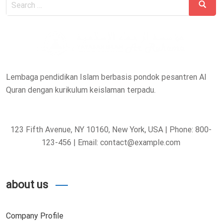
Search
for:
Lembaga pendidikan Islam berbasis pondok pesantren Al
Quran dengan kurikulum keislaman terpadu.
123 Fifth Avenue, NY 10160, New York, USA | Phone: 800-
123-456 | Email: contact@example.com
about us
Company Profile