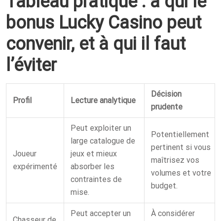
Tableau pratique : à qui le
bonus Lucky Casino peut
convenir, et à qui il faut
l’éviter
Décision
Profil
Lecture analytique
prudente
Peut exploiter un
Potentiellement
large catalogue de
pertinent si vous
Joueur
jeux et mieux
maîtrisez vos
expérimenté
absorber les
volumes et votre
contraintes de
budget.
mise.
Peut accepter un
À considérer
Chasseur de