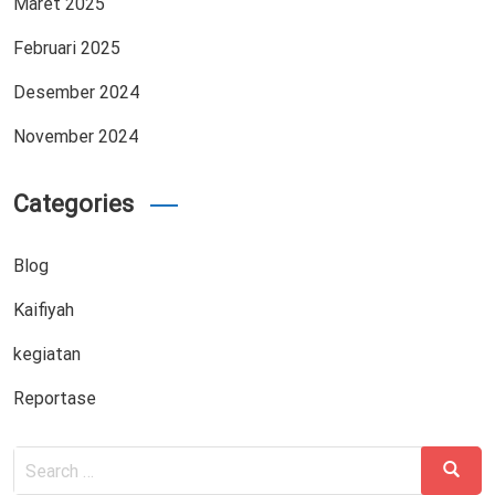
Maret 2025
Februari 2025
Desember 2024
November 2024
Categories
Blog
Kaifiyah
kegiatan
Reportase
Search
Search
for: