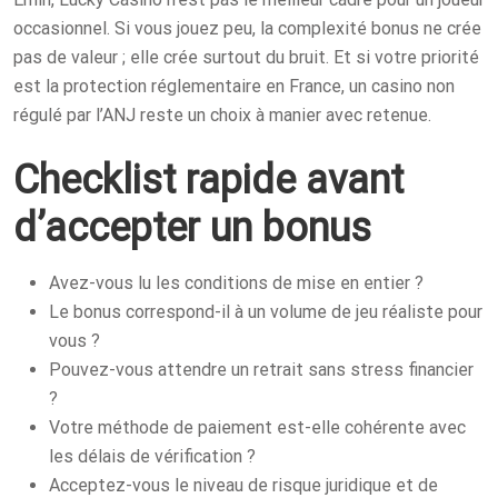
occasionnel. Si vous jouez peu, la complexité bonus ne crée
pas de valeur ; elle crée surtout du bruit. Et si votre priorité
est la protection réglementaire en France, un casino non
régulé par l’ANJ reste un choix à manier avec retenue.
Checklist rapide avant
d’accepter un bonus
Avez-vous lu les conditions de mise en entier ?
Le bonus correspond-il à un volume de jeu réaliste pour
vous ?
Pouvez-vous attendre un retrait sans stress financier
?
Votre méthode de paiement est-elle cohérente avec
les délais de vérification ?
Acceptez-vous le niveau de risque juridique et de