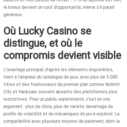
le bonus devient un coût d’opportunité, même s’il paraît
généreux.
Où Lucky Casino se
distingue, et où le
compromis devient visible
L’avantage principal, d’après les éléments disponibles,
tient à l’ampleur du catalogue de jeux, avec plus de 5 000
titres et des fournisseurs de premier plan comme Nolimit
City et Hacksaw, souvent absents des plateformes plus
restrictives. Pour un public expérimenté, c’est un vrai
argument : plus de choix, plus de variété, davantage de
profils de volatilité et de mécaniques de jeu à explorer. La
compatibilité avec plusieurs moyens de paiement, dont la